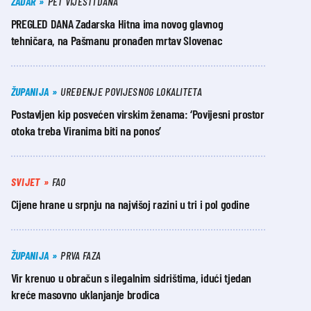
ZADAR
PET VIJESTI DANA
PREGLED DANA Zadarska Hitna ima novog glavnog
tehničara, na Pašmanu pronađen mrtav Slovenac
ŽUPANIJA
UREĐENJE POVIJESNOG LOKALITETA
Postavljen kip posvećen virskim ženama: ‘Povijesni prostor
otoka treba Viranima biti na ponos’
SVIJET
FAO
Cijene hrane u srpnju na najvišoj razini u tri i pol godine
ŽUPANIJA
PRVA FAZA
Vir krenuo u obračun s ilegalnim sidrištima, idući tjedan
kreće masovno uklanjanje brodica