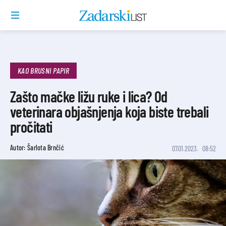
KAO BRUSNI PAPIR
Zašto mačke ližu ruke i lica? Od
veterinara objašnjenja koja biste trebali
pročitati
Autor: Šarlota Brnčić
07.01.2023.
08:52