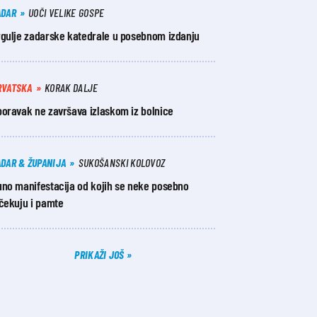
ADAR
UOČI VELIKE GOSPE
rgulje zadarske katedrale u posebnom izdanju
RVATSKA
KORAK DALJE
poravak ne završava izlaskom iz bolnice
ADAR & ŽUPANIJA
SUKOŠANSKI KOLOVOZ
uno manifestacija od kojih se neke posebno
ščekuju i pamte
PRIKAŽI JOŠ