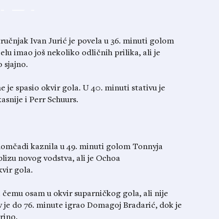
učnjak Ivan Jurić je povela u 36. minuti golom
lu imao još nekoliko odličnih prilika, ali je
 sjajno.
je spasio okvir gola. U 40. minuti stativu je
kasnije i Perr Schuurs.
momčadi kaznila u 49. minuti golom Tonnyja
 blizu novog vodstva, ali je Ochoa
vir gola.
 čemu osam u okvir suparničkog gola, ali nije
v je do 76. minute igrao Domagoj Bradarić, dok je
rino.