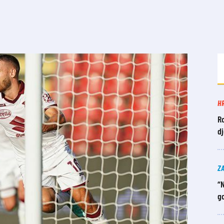
H
Ro
dj
Z
“N
g