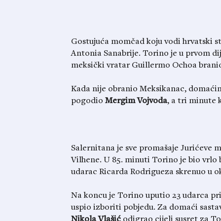
Gostujuća momčad koju vodi hrvatski str
Antonia Sanabrije. Torino je u prvom dije
meksički vratar Guillermo Ochoa branio
Kada nije obranio Meksikanac, domaćine 
pogodio
Mergim Vojvoda
, a tri minute 
Salernitana je sve promašaje Jurićeve 
Vilhene. U 85. minuti Torino je bio vrlo
udarac Ricarda Rodrigueza skrenuo u ok
Na koncu je Torino uputio 23 udarca pri
uspio izboriti pobjedu. Za domaći sasta
Nikola Vlašić
odigrao cijeli susret za To