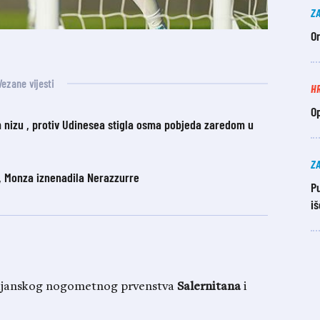
Z
O
Vezane vijesti
H
O
izu , protiv Udinesea stigla osma pobjeda zaredom u
Z
e, Monza iznenadila Nerazzurre
P
i
alijanskog nogometnog prvenstva
Salernitana
i