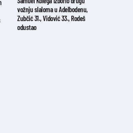
Samuel Kolega izborio drugu
n
vožnju slaloma u Adelbodenu,
Zubčić 31., Vidović 33., Rodeš
s
odustao