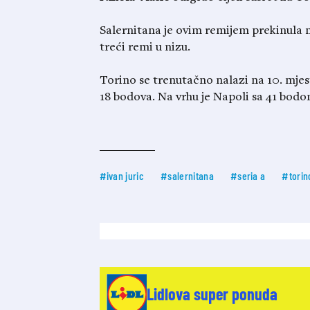
Salernitana je ovim remijem prekinula n
treći remi u nizu.
Torino se trenutačno nalazi na 10. mjest
18 bodova. Na vrhu je Napoli sa 41 bodo
#ivan juric
#salernitana
#seria a
#torin
Lidlova super ponuda