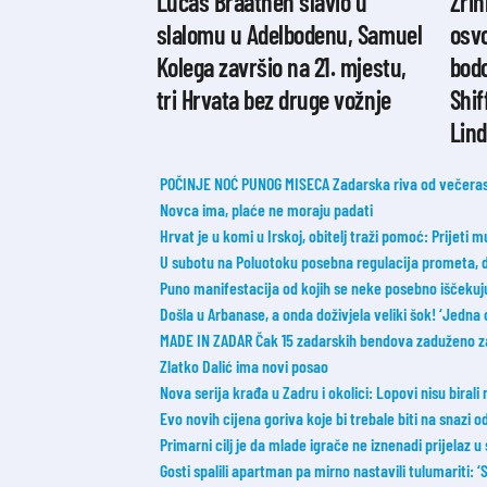
Lucas Braathen slavio u
Zrin
slalomu u Adelbodenu, Samuel
osvo
Kolega završio na 21. mjestu,
bodo
tri Hrvata bez druge vožnje
Shif
Lin
POČINJE NOĆ PUNOG MISECA Zadarska riva od večeras 
Novca ima, plaće ne moraju padati
Hrvat je u komi u Irskoj, obitelj traži pomoć: Prijeti m
U subotu na Poluotoku posebna regulacija prometa, 
Puno manifestacija od kojih se neke posebno iščekuj
Došla u Arbanase, a onda doživjela veliki šok! ‘Jedna 
MADE IN ZADAR Čak 15 zadarskih bendova zaduženo z
Zlatko Dalić ima novi posao
Nova serija krađa u Zadru i okolici: Lopovi nisu birali
Evo novih cijena goriva koje bi trebale biti na snazi 
Primarni cilj je da mlade igrače ne iznenadi prijelaz u
Gosti spalili apartman pa mirno nastavili tulumariti: ‘Sm