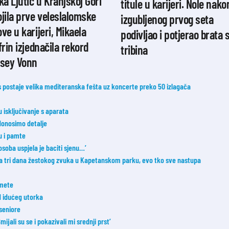
ka Ljutić u Kranjskoj Gori
titule u karijeri. Nole nako
jila prve veleslalomske
izgubljenog prvog seta
ve u karijeri, Mikaela
podivljao i potjerao brata 
frin izjednačila rekord
tribina
dsey Vonn
postaje velika mediteranska fešta uz koncerte preko 50 izlagača
u isključivanje s aparata
donosimo detalje
u i pamte
osoba uspjela je baciti sjenu…’
a tri dana žestokog zvuka u Kapetanskom parku, evo tko sve nastupa
 mete
od idućeg utorka
 seniore
ijali su se i pokazivali mi srednji prst’