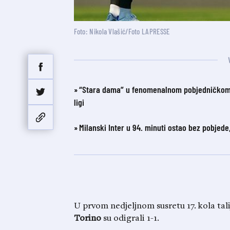
Foto: Nikola Vlašić/Foto LAPRESSE
“Stara dama” u fenomenalnom pobjedničkom n
ligi
Milanski Inter u 94. minuti ostao bez pobjed
U prvom nedjeljnom susretu 17. kola t
Torino
su odigrali 1-1.