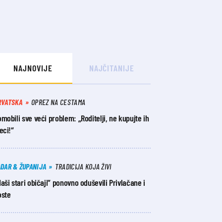
NAJNOVIJE
NAJČITANIJE
RVATSKA
OPREZ NA CESTAMA
mobili sve veći problem: „Roditelji, ne kupujte ih
eci!“
ADAR & ŽUPANIJA
TRADICIJA KOJA ŽIVI
aši stari običaji” ponovno oduševili Privlačane i
oste