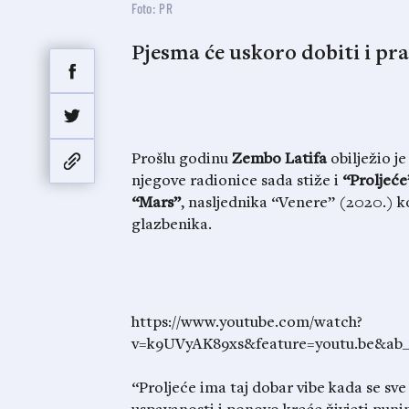
Foto: PR
Pjesma će uskoro dobiti i pra
Prošlu godinu
Zembo Latifa
obilježio je
njegove radionice sada stiže i
“Proljeće
“Mars”
, nasljednika “Venere” (2020.) k
glazbenika.
https://www.youtube.com/watch?
v=k9UVyAK89xs&feature=youtu.be&ab_
“Proljeće ima taj dobar vibe kada se sve