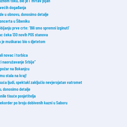
nom toku, bio je i ‘mrtav pijan’
jvećih događanja
e u obnovu, donosimo detalje
koncerta u Šibeniku
janju prve crte: ‘Bili smo spremni izginuti’
vac čeka 130 novih POS stanova
m je muškarac bio s djetetom
li novac i torbica
ti naoružavanje Srbije”
i požar na Bokanjcu
mu stala na kraj!
uća ljudi, spektakl zaključio nevjerojatan vatromet
u, donosimo detalje
nile tisuće posjetitelja
ekorder po broju dobivenih kazni u Saboru