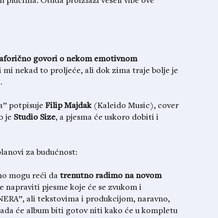
m plućima. Otuda proizlazi veseli vibe ove
aforično govori o nekom emotivnom
i mi nekad to proljeće, ali dok zima traje bolje je
.
a” potpisuje
Filip Majdak
(Kaleido Music), cover
o je
Studio
Size
, a pjesma će uskoro dobiti i
planovi za budućnost:
ino mogu reći da
trenutno radimo na novom
je napraviti pjesme koje će se zvukom i
ERA”, ali tekstovima i produkcijom, naravno,
i kada će album biti gotov niti kako će u kompletu