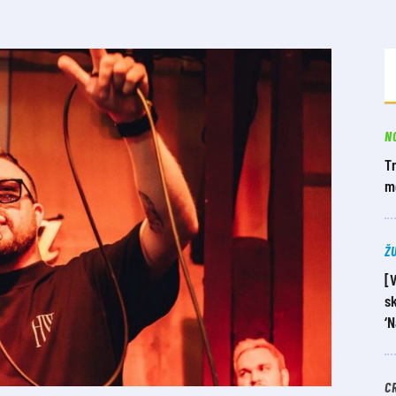
N
Tr
m
Ž
[
sk
‘N
C