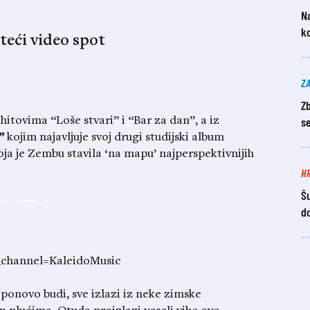
Na
k
teći video spot
Z
Z
se
 hitovima “Loše stvari” i “Bar za dan”, a iz
”
kojim najavljuje svoj drugi studijski album
oja je Zembu stavila ‘na mapu’ najperspektivnijih
H
Šu
d
channel=KaleidoMusic
 ponovo budi, sve izlazi iz neke zimske