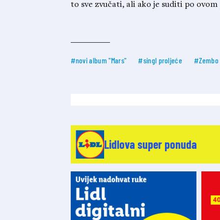
to sve zvučati, ali ako je suditi po ovo
#novi album "Mars"
#singl proljeće
#Zembo 
Lidlova super ponuda