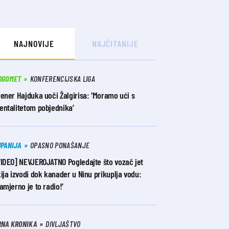
NAJNOVIJE
NAJČITANIJE
OGOMET
KONFERENCIJSKA LIGA
ener Hajduka uoči Žalgirisa: ‘Moramo ući s
entalitetom pobjednika’
UPANIJA
OPASNO PONAŠANJE
VIDEO] NEVJEROJATNO Pogledajte što vozač jet
ija izvodi dok kanader u Ninu prikuplja vodu:
amjerno je to radio!’
RNA KRONIKA
DIVLJAŠTVO