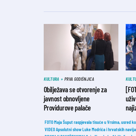
KULTURA
PRVA GODIŠNJICA
KULT
Obilježava se otvorenje za
[FOT
javnost obnovljene
uživ
Providurove palače
naji
FOTO Maja Šuput raspjevala tisuće u Vrsima, usred ko
VIDEO Apsolutni show Luke Modrića i hrvatskih navijač