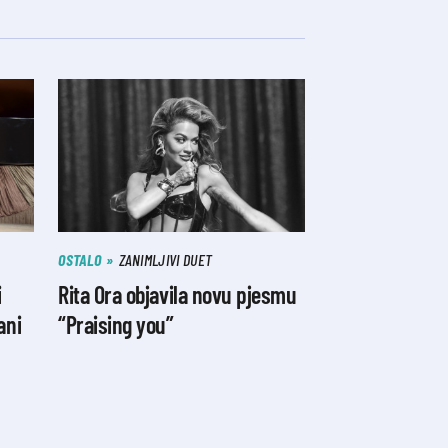
OSTALO
ZANIMLJIVI DUET
i
Rita Ora objavila novu pjesmu
ani
“Praising you”