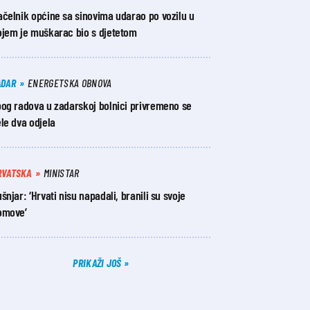
čelnik općine sa sinovima udarao po vozilu u
ojem je muškarac bio s djetetom
ADAR
ENERGETSKA OBNOVA
bog radova u zadarskoj bolnici privremeno se
le dva odjela
RVATSKA
MINISTAR
šnjar: ‘Hrvati nisu napadali, branili su svoje
omove’
PRIKAŽI JOŠ