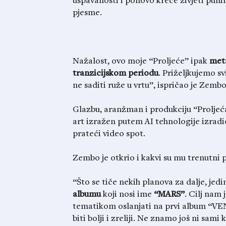
uspavanosti i ponovo kreće živjeti puni
pjesme.
Nažalost, ovo moje “Proljeće” ipak
met
tranzicijskom periodu
. Priželjkujemo sv
ne saditi ruže u vrtu”, ispričao je Zembo
Glazbu, aranžman i produkciju “Proljeć
art izražen putem AI tehnologije izradi
prateći video spot.
Zembo je otkrio i kakvi su mu trenutni 
“Što se tiče nekih planova za dalje, jed
albumu
koji nosi ime
“MARS”
. Cilj nam 
tematikom oslanjati na prvi album “VEN
biti bolji i zreliji. Ne znamo još ni sam