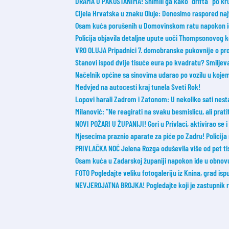
DRAMA U PAKOŠTANIMA! Snimili ga kako “drifta” po kruž
Cijela Hrvatska u znaku Oluje: Donosimo raspored na
Osam kuća porušenih u Domovinskom ratu napokon id
Policija objavila detaljne upute uoči Thompsonovog 
VRO OLUJA Pripadnici 7. domobranske pukovnije o probi
Stanovi ispod dvije tisuće eura po kvadratu? Smilje
Načelnik općine sa sinovima udarao po vozilu u koje
Medvjed na autocesti kraj tunela Sveti Rok!
Lopovi harali Zadrom i Zatonom: U nekoliko sati nesta
Milanović: “Ne reagirati na svaku besmislicu, ali prati
NOVI POŽARI U ŽUPANIJI! Gori u Privlaci, aktivirao se 
Mjesecima praznio aparate za piće po Zadru! Policija 
PRIVLAČKA NOĆ Jelena Rozga oduševila više od pet tis
Osam kuća u Zadarskoj županiji napokon ide u obnov
FOTO Pogledajte veliku fotogaleriju iz Knina, grad ispu
NEVJEROJATNA BROJKA! Pogledajte koji je zastupnik r