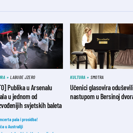
URA
LABUĐE JZERO
KULTURA
SMOTRA
O] Publika u Arsenalu
Učenici glasovira oduševil
ala u jednom od
nastupom u Bersinoj dvor
zvođenijih svjetskih baleta
ncerta pala i prosidba!
a u Australiji