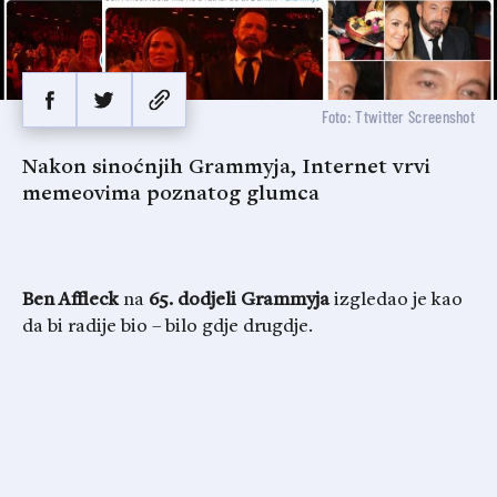
Foto: Ttwitter Screenshot
Nakon sinoćnjih Grammyja, Internet vrvi
memeovima poznatog glumca
Ben Affleck
na
65. dodjeli Grammyja
izgledao je kao
da bi radije bio – bilo gdje drugdje.