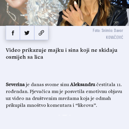
Foto: Snimio: Davor
KOVAČEVIĆ
Video prikazuje majku i sina koji ne skidaju
osmijeh sa lica
Severina
je danas svome sinu
Aleksandru
čestitala 11.
rođendan. Pjevačica mu je posvetila emotivnu objavu
uz video na društvenim mrežama koja je odmah
prikupila mnoštvo komentara i “likeova”.