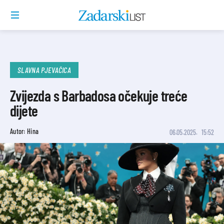
SLAVNA PJEVAČICA
Zvijezda s Barbadosa očekuje treće
dijete
Autor: Hina
06.05.2025.
15:52