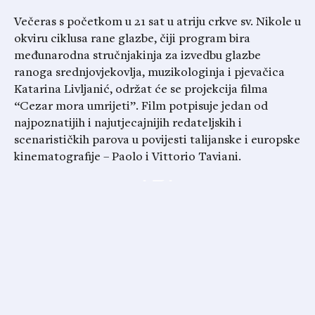
Večeras s početkom u 21 sat u atriju crkve sv. Nikole u
okviru ciklusa rane glazbe, čiji program bira
međunarodna stručnjakinja za izvedbu glazbe
ranoga srednjovjekovlja, muzikologinja i pjevačica
Katarina Livljanić, održat će se projekcija filma
“Cezar mora umrijeti”. Film potpisuje jedan od
najpoznatijih i najutjecajnijih redateljskih i
scenarističkih parova u povijesti talijanske i europske
kinematografije – Paolo i Vittorio Taviani.