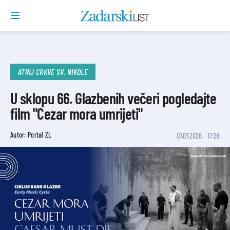
ATRIJ CRKVE SV. NIKOLE
U sklopu 66. Glazbenih večeri pogledajte
film "Cezar mora umrijeti"
Autor: Portal ZL
07.07.2026.
17:26