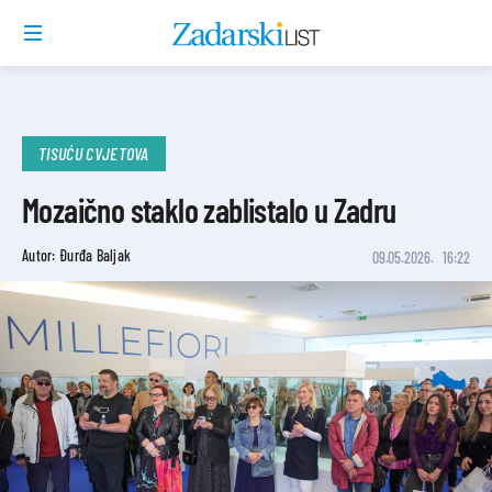
TISUĆU CVJETOVA
Mozaično staklo zablistalo u Zadru
Autor: Đurđa Baljak
09.05.2026.
16:22