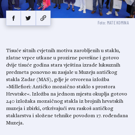
Foto: MATE KOMINA
Tisuće sitnih cvjetnih motiva zarobljenih u staklu,
zlatne vrpce utkane u prozirne površine i gotovo
dvije tisuće godina stara vještina izrade luksuznih
predmeta ponovno su zasjale u Muzeju antičkog
stakla Zadar (MAS), gdje je otvorena izložba
»Millefiori: Antičko mozaično staklo s prostora
Hrvatske«. Izložba na jednom mjestu okuplja gotovo
240 izložaka mozaičnog stakla iz brojnih hrvatskih
muzeja i zbirki, otkrivajući svu raskoš antičkog
staklarstva i složene tehnike povodom 17. rođendana
Muzeja.