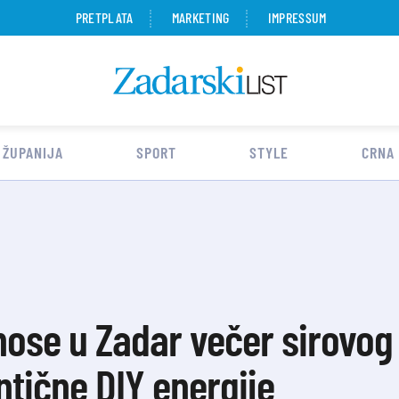
PRETPLATA
MARKETING
IMPRESSUM
 ŽUPANIJA
SPORT
STYLE
CRNA
ose u Zadar večer sirovog 
ntične DIY energije