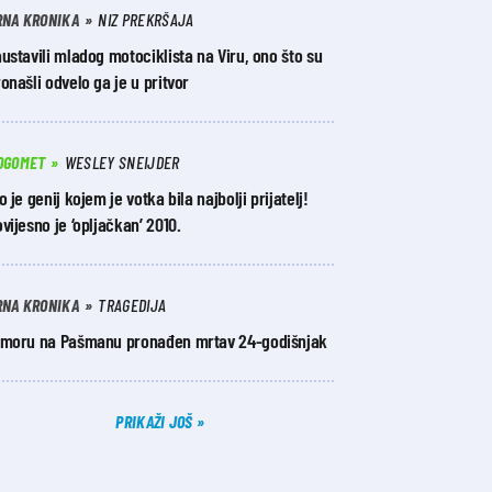
RNA KRONIKA
NIZ PREKRŠAJA
ustavili mladog motociklista na Viru, ono što su
onašli odvelo ga je u pritvor
OGOMET
WESLEY SNEIJDER
o je genij kojem je votka bila najbolji prijatelj!
vijesno je ‘opljačkan’ 2010.
RNA KRONIKA
TRAGEDIJA
 moru na Pašmanu pronađen mrtav 24-godišnjak
PRIKAŽI JOŠ