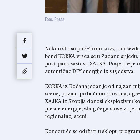
Foto: Press
Nakon što su početkom 2025. oduševili
bend KORKA vraća se u Zadar u srijedu, 
post-punk sastava XAJKA. Posjetitelje o
autentične DIY energije iz susjedstva.
KORKA iz Kočana jedan je od najzaniml
scene, poznat po bučnim rifovima, agr
XAJKA iz Skoplja donosi eksplozivnu ko
plesne energije, zbog čega slove za jed
regionalnoj sceni.
Koncert će se održati u sklopu progra