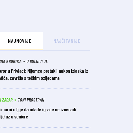
NAJNOVIJE
NAJČITANIJE
RNA KRONIKA
U BOLNICI JE
ror u Privlaci: Nijemca pretukli nakon izlaska iz
fića, završio s teškim ozljedama
K ZADAR
TONI PROSTRAN
imarni cilj je da mlade igrače ne iznenadi
ijelaz u seniore