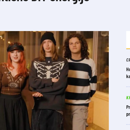
C
Ho
ka
K
Pr
pr