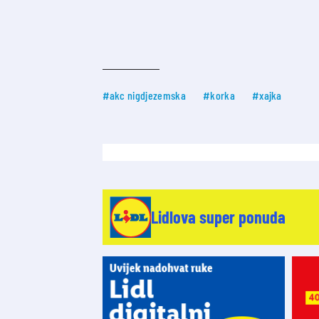
#akc nigdjezemska
#korka
#xajka
Lidlova super ponuda