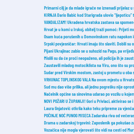
Primarni cilj je da mlade igrače ne iznenadi prijelaz u
KIRNJA Dario Babić kod Starigrada ulovio “ljepoticu”
VANDALIZAM! Ukradena hrvatska zastava sa spomen-o
Hrvat je u komi u Irskoj, obitelj traži pomoć: Prijeti m
Osam kuća porušenih u Domovinskom ratu napokon id
Srpski povjesničar: Hrvati imaju što slaviti. Dobili su
Pijani Ukrajinac zabio se u suhozid na Pagu, pa vrije
Mislili su da će proći neopaženo, ali policija ih je zaust
Zaustavili mladog motociklista na Viru, ono što su pro
Sudar pred Virskim mostom, zastoj u prometu u oba 
VRHUNAC TOPLINSKOG VALA Na ovom mjestu u Hrvatsk
Sud mu dao više prilika, ali jednu pogrešku nije opros
Načelnik općine sa sinovima udarao po vozilu u koje
NOVI POŽARI U ŽUPANIJI! Gori u Privlaci, aktivirao se 
Laura Gnjatović otkrila kako teku pripreme za vjenčanj
POČINJE NOĆ PUNOG MISECA Zadarska riva od večeras 
Drama u zadarskoj trgovini: Zaposlenik ga pokušao zaus
Vozačica nije mogla vjerovati što vidi na cesti od Mur