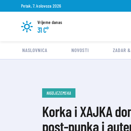
Petak, 7. kolovoza 2026
Vrijeme danas
31 C°
NASLOVNICA
NOVOSTI
ZADAR &
NIGDJEZEMSKA
Korka i XAJKA don
post-punka i aute