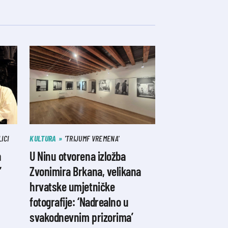
ICI
KULTURA
'TRIJUMF VREMENA'
a
U Ninu otvorena izložba
’
Zvonimira Brkana, velikana
hrvatske umjetničke
fotografije: ‘Nadrealno u
svakodnevnim prizorima’