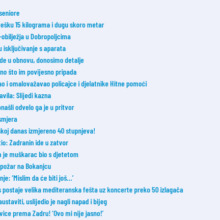
 seniore
 tešku 15 kilograma i dugu skoro metar
bilježja u Dobropoljcima
u isključivanje s aparata
e u obnovu, donosimo detalje
 ono što im povijesno pripada
đao i omalovažavao policajce i djelatnike Hitne pomoći
avila: Slijedi kazna
našli odvelo ga je u pritvor
smjera
oj danas izmjereno 40 stupnjeva!
tio: Zadranin ide u zatvor
m je muškarac bio s djetetom
i požar na Bokanjcu
e: ‘Mislim da će biti još…’
postaje velika mediteranska fešta uz koncerte preko 50 izlagača
taviti, uslijedio je nagli napad i bijeg
vice prema Zadru! ‘Ovo mi nije jasno!’