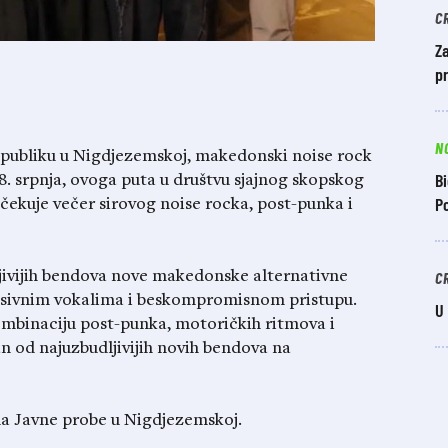
C
Za
pr
N
 publiku u Nigdjezemskoj, makedonski noise rock
Bi
8. srpnja, ovoga puta u društvu sjajnog skopskog
Po
čekuje večer sirovog noise rocka, post-punka i
C
jivijih bendova nove makedonske alternativne
esivnim vokalima i beskompromisnom pristupu.
U
mbinaciju post-punka, motoričkih ritmova i
an od najuzbudljivijih novih bendova na
ma Javne probe u Nigdjezemskoj.