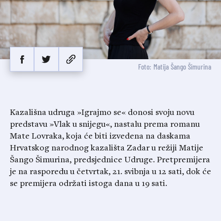
Foto: Matija Šango Šimurina
Kazališna udruga »Igrajmo se« donosi svoju novu
predstavu »Vlak u snijegu«, nastalu prema romanu
Mate Lovraka, koja će biti izvedena na daskama
Hrvatskog narodnog kazališta Zadar u režiji Matije
Šango Šimurina, predsjednice Udruge. Pretpremijera
je na rasporedu u četvrtak, 21. svibnja u 12 sati, dok će
se premijera održati istoga dana u 19 sati.