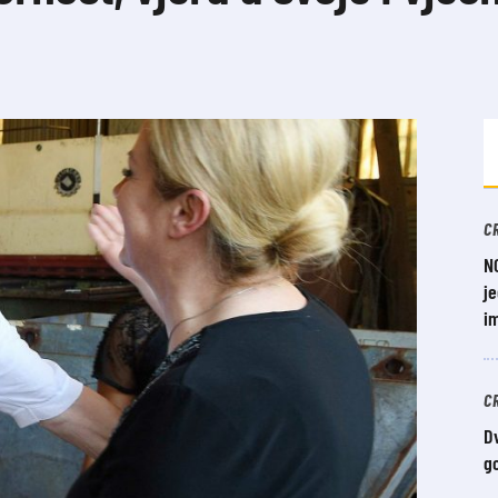
C
N
je
i
C
Dv
g