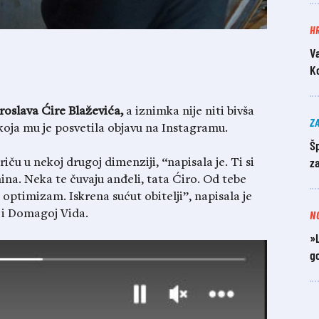
H
V
K
roslava Ćire Blaževića,
a iznimka nije niti bivša
Z
oja mu je posvetila objavu na Instagramu.
Šp
z
iču u nekoj drugoj dimenziji, “napisala je. Ti si
ina. Neka te čuvaju anđeli, tata Ćiro. Od tebe
i optimizam. Iskrena sućut obitelji”, napisala je
N
o i Domagoj Vida.
»L
go