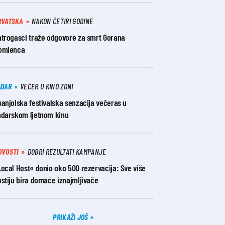
RVATSKA
NAKON ČETIRI GODINE
atrogasci traže odgovore za smrt Gorana
omlenca
ADAR
VEČER U KINO ZONI
anjolska festivalska senzacija večeras u
adarskom ljetnom kinu
OVOSTI
DOBRI REZULTATI KAMPANJE
ocal Host« donio oko 500 rezervacija: Sve više
stiju bira domaće iznajmljivače
PRIKAŽI JOŠ