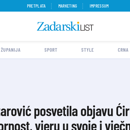
PRETPLATA
MARKETING
IMPRESSUM
 ŽUPANIJA
SPORT
STYLE
CRNA
arović posvetila objavu Ćir
rnost, vjeru u svoje i vječ