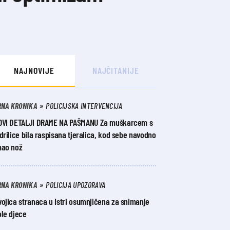
NAJNOVIJE
NAJČITANIJE
RNA KRONIKA
POLICIJSKA INTERVENCIJA
OVI DETALJI DRAME NA PAŠMANU Za muškarcem s
drilice bila raspisana tjeralica, kod sebe navodno
mao nož
RNA KRONIKA
POLICIJA UPOZORAVA
ojica stranaca u Istri osumnjičena za snimanje
ole djece