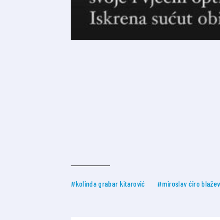
#kolinda grabar kitarović
#miroslav ćiro blažev