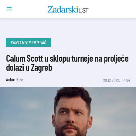
KANTAUTOR I PJEVAČ
Calum Scott u sklopu turneje na proljeće
dolazi u Zagreb
Autor: Hina
28.12.2022.
14:04