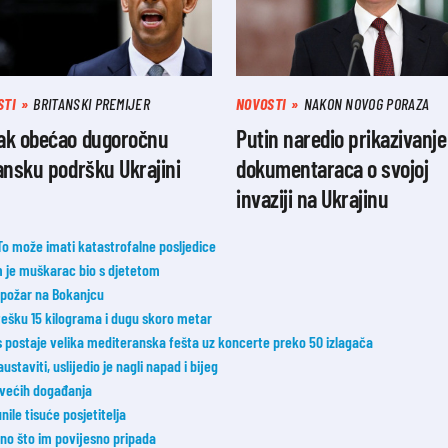
STI
BRITANSKI PREMIJER
NOVOSTI
NAKON NOVOG PORAZA
ak obećao dugoročnu
Putin naredio prikazivanje
ansku podršku Ukrajini
dokumentaraca o svojoj
invaziji na Ukrajinu
 To može imati katastrofalne posljedice
m je muškarac bio s djetetom
i požar na Bokanjcu
 tešku 15 kilograma i dugu skoro metar
postaje velika mediteranska fešta uz koncerte preko 50 izlagača
taviti, uslijedio je nagli napad i bijeg
jvećih događanja
nile tisuće posjetitelja
 ono što im povijesno pripada