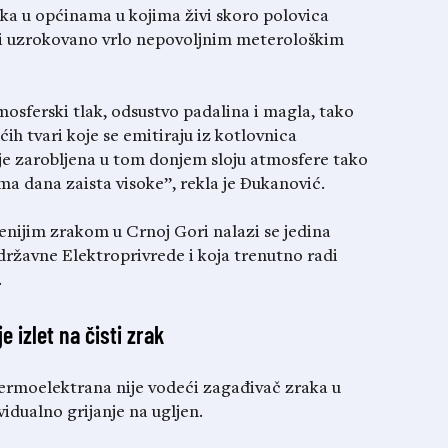
aka u općinama u kojima živi skoro polovica
ri uzrokovano vrlo nepovoljnim meterološkim
mosferski tlak, odsustvo padalina i magla, tako
h tvari koje se emitiraju iz kotlovnica
aje zarobljena u tom donjem sloju atmosfere tako
ma dana zaista visoke”, rekla je Đukanović.
enijim zrakom u Crnoj Gori nalazi se jedina
državne Elektroprivrede i koja trenutno radi
.
e izlet na čisti zrak
ermoelektrana nije vodeći zagađivač zraka u
vidualno grijanje na ugljen.