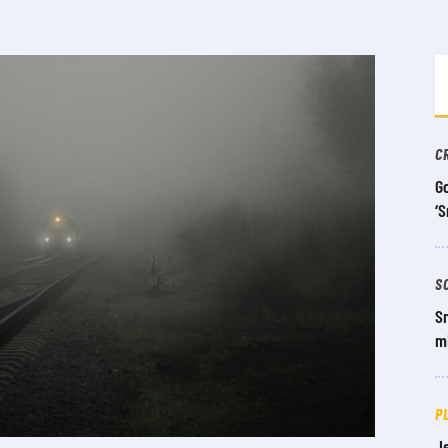
C
Go
‘S
S
Sm
mi
P
Je