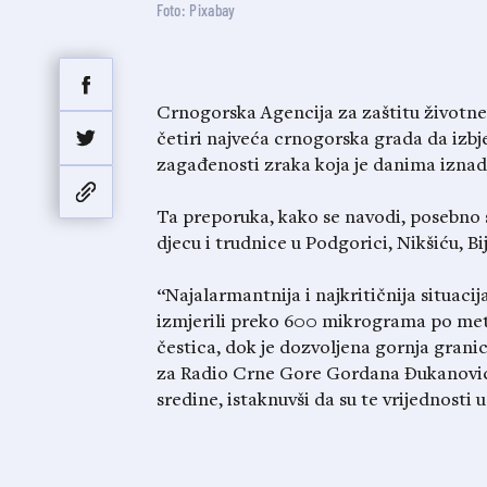
Foto: Pixabay
Crnogorska Agencija za zaštitu životne
četiri najveća crnogorska grada da izb
zagađenosti zraka koja je danima iznad
Ta preporuka, kako se navodi, posebno s
djecu i trudnice u Podgorici, Nikšiću, Bij
“Najalarmantnija i najkritičnija situacij
izmjerili preko 600 mikrograma po met
čestica, dok je dozvoljena gornja gran
za Radio Crne Gore Gordana Đukanović 
sredine, istaknuvši da su te vrijednosti 