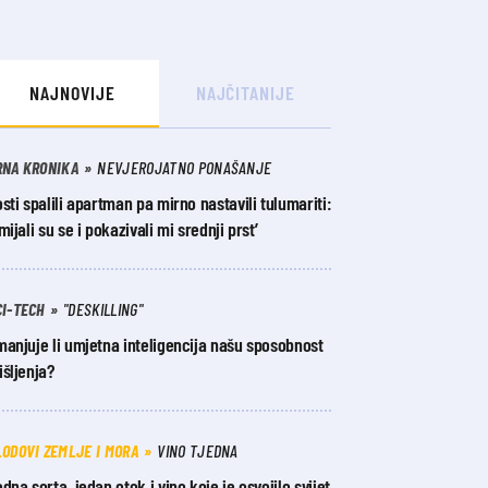
NAJNOVIJE
NAJČITANIJE
RNA KRONIKA
NEVJEROJATNO PONAŠANJE
sti spalili apartman pa mirno nastavili tulumariti:
mijali su se i pokazivali mi srednji prst’
CI-TECH
"DESKILLING"
anjuje li umjetna inteligencija našu sposobnost
šljenja?
LODOVI ZEMLJE I MORA
VINO TJEDNA
dna sorta, jedan otok i vino koje je osvojilo svijet