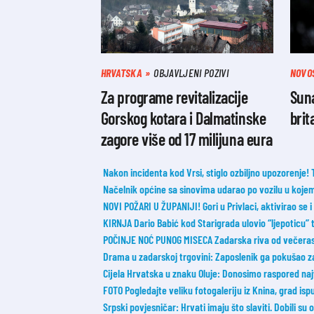
HRVATSKA
OBJAVLJENI POZIVI
NOVO
Za programe revitalizacije
Sun
Gorskog kotara i Dalmatinske
brit
zagore više od 17 milijuna eura
Nakon incidenta kod Vrsi, stiglo ozbiljno upozorenje!
Načelnik općine sa sinovima udarao po vozilu u koje
NOVI POŽARI U ŽUPANIJI! Gori u Privlaci, aktivirao se 
KIRNJA Dario Babić kod Starigrada ulovio “ljepoticu”
POČINJE NOĆ PUNOG MISECA Zadarska riva od večeras 
Drama u zadarskoj trgovini: Zaposlenik ga pokušao zaus
Cijela Hrvatska u znaku Oluje: Donosimo raspored na
FOTO Pogledajte veliku fotogaleriju iz Knina, grad ispu
Srpski povjesničar: Hrvati imaju što slaviti. Dobili su