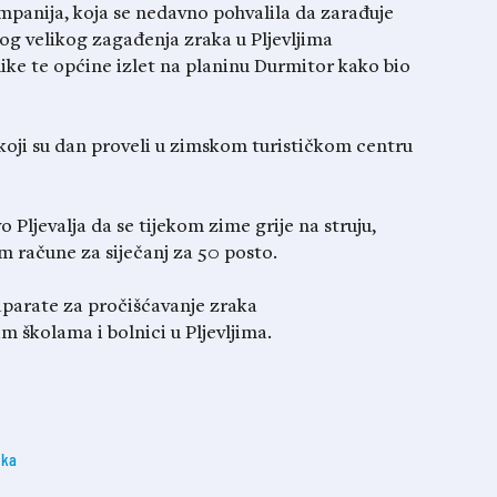
panija, koja se nedavno pohvalila da zarađuje
bog velikog zagađenja zraka u Pljevljima
nike te općine izlet na planinu Durmitor kako bio
koji su dan proveli u zimskom turističkom centru
o Pljevalja da se tijekom zime grije na struju,
 račune za siječanj za 50 posto.
aparate za pročišćavanje zraka
m školama i bolnici u Pljevljima.
aka