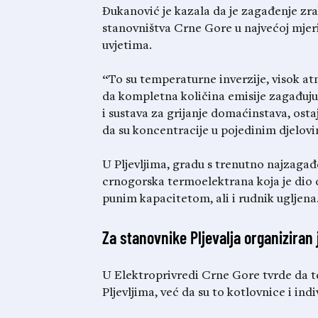
Đukanović je kazala da je zagađenje zr
stanovništva Crne Gore u najvećoj mje
uvjetima.
“To su temperaturne inverzije, visok at
da kompletna količina emisije zagađujući
i sustava za grijanje domaćinstava, ost
da su koncentracije u pojedinim djelovi
U Pljevljima, gradu s trenutno najzagađ
crnogorska termoelektrana koja je dio 
punim kapacitetom, ali i rudnik ugljena
Za stanovnike Pljevalja organiziran j
U Elektroprivredi Crne Gore tvrde da t
Pljevljima, već da su to kotlovnice i indi