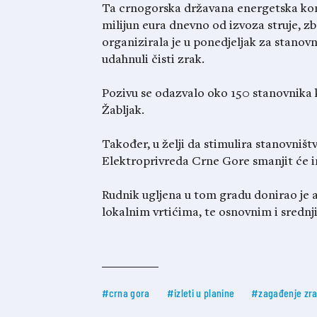
Ta crnogorska državana energetska kom
milijun eura dnevno od izvoza struje, z
organizirala je u ponedjeljak za stanov
udahnuli čisti zrak.
Pozivu se odazvalo oko 150 stanovnika 
Žabljak.
Također, u želji da stimulira stanovništv
Elektroprivreda Crne Gore smanjit će im
Rudnik ugljena u tom gradu donirao je 
lokalnim vrtićima, te osnovnim i srednji
#crna gora
#izleti u planine
#zagađenje zr