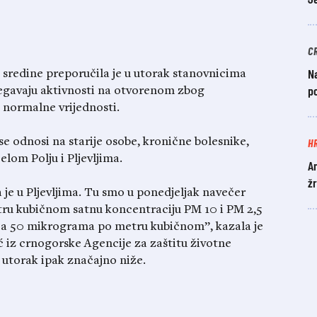
C
Na
 sredine preporučila je u utorak stanovnicima
po
jegavaju aktivnosti na otvorenom zbog
 normalne vrijednosti.
H
e odnosi na starije osobe, kronične bolesnike,
elom Polju i Pljevljima.
A
žr
a je u Pljevljima. Tu smo u ponedjeljak navečer
ru kubičnom satnu koncentraciju PM 10 i PM 2,5
ica 50 mikrograma po metru kubičnom”, kazala je
iz crnogorske Agencije za zaštitu životne
u utorak ipak značajno niže.