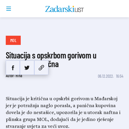
MOL
Situacija s opskrbom gorivom u
Mađarskoj kritična
Autor: Hina
06.12.2022.
16:54
Situacija je kritična u opskrbi gorivom u Mađarskoj
jer je potražnja naglo porasla, a panična kupovina
dovela je do nestašice, upozorila je u utorak naftna i
plinska grupa MOL, dodajući da je jedino rješenje
stvaranje uvjeta za veći uvoz.