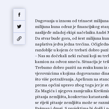
Dugovanja u iznosu od trinaest milijuna
milijuna kuna odraz je financijskog stanj
naslijeđe mladoj ekipi načelniku Andri
Da stvar bude gora, od šest milijuna ku
naplativa jedva jedna trećina. Očigledn
razdoblje u kojem će trebati dobro pazi
– Nas su dočekali neki računi koji su treb
kamion za odvoz smeća. Situacija je te
Trebamo dobro paziti na svaku kunu iz
vjerovnicima s kojima dogovaramo dina
što više potraživanja. Apeliram na sta
prema općini upravo zbog toga jer je sta
Za Magića i njegova zamjenika Krešimir
pitanja zemljišta, konkretno katastarska
se riješi pitanje zemljišta može se razmi
Pašman i drugi. S projektima bi došli i 