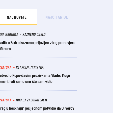
NAJNOVIJE
NAJČITANIJE
RNA KRONIKA
KAZNENO DJELO
adić u Zadru kazneno prijavljen zbog pronevjere
09 eura
RVATSKA
REAKCIJA MINISTRA
edved o Pupovčevim prozivkama Vlade: Mogu
omentirati samo ono što sam vidio
RVATSKA
NIKADA ZABORAVLJEN
rag u beskraju“ još jednom potvrdio da Oliverov