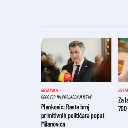
HRVATSKA
HRVA
ODGOVOR NA POSLJEDNJI ISTUP
Za l
Plenković: Raste broj
700 
primitivnih političara poput
Milanovića