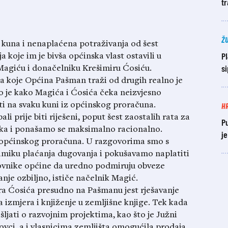
tr
Ž
 kuna i nenaplaćena potraživanja od šest
P
a koje im je bivša općinska vlast ostavili u
si
 Magiću i donačelniku Krešimiru Ćosiću.
na koje Općina Pašman traži od drugih realno je
o je kako Magića i Ćosića čeka neizvjesno
H
ti na svaku kuni iz općinskog proračuna.
ali prije biti riješeni, poput šest zaostalih rata za
P
ška i ponašamo se maksimalno racionalno.
j
 općinskog proračuna. U razgovorima smo s
miku plaćanja dugovanja i pokušavamo naplatiti
novnike općine da uredno podmiruju obveze
nje ozbiljno, ističe načelnik Magić.
a Ćosića presudno na Pašmanu jest rješavanje
 izmjera i knjiženje u zemljišne knjige. Tek kada
šljati o razvojnim projektima, kao što je Južni
novci, a i vlasnicima zemljišta omogućila prodaja.