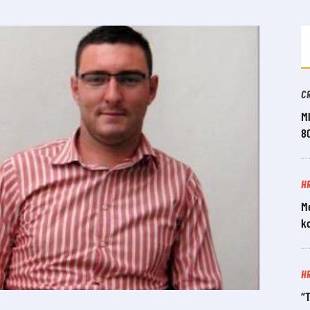
C
Ml
8
H
M
k
H
“T