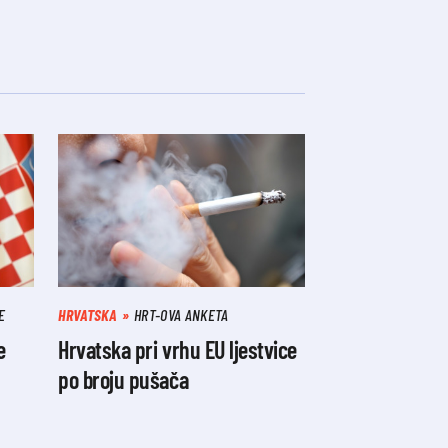
E
HRVATSKA
HRT-OVA ANKETA
e
Hrvatska pri vrhu EU ljestvice
po broju pušača