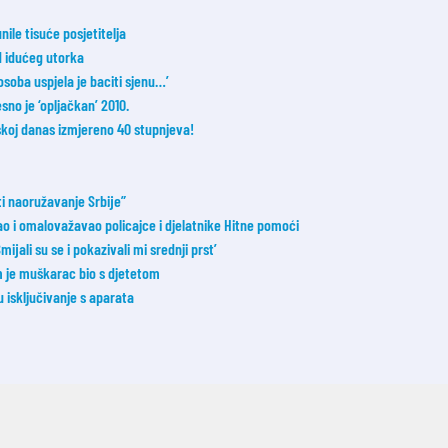
nile tisuće posjetitelja
od idućeg utorka
osoba uspjela je baciti sjenu…’
esno je ‘opljačkan’ 2010.
oj danas izmjereno 40 stupnjeva!
ti naoružavanje Srbije”
đao i omalovažavao policajce i djelatnike Hitne pomoći
ijali su se i pokazivali mi srednji prst’
m je muškarac bio s djetetom
u isključivanje s aparata