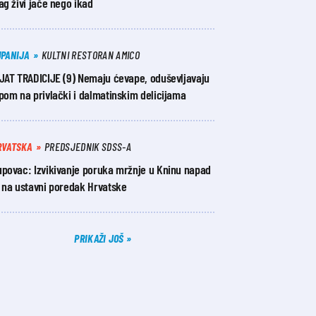
ag živi jače nego ikad
UPANIJA
KULTNI RESTORAN AMICO
IJAT TRADICIJE (9) Nemaju ćevape, oduševljavaju
pom na privlački i dalmatinskim delicijama
RVATSKA
PREDSJEDNIK SDSS-A
upovac: Izvikivanje poruka mržnje u Kninu napad
e na ustavni poredak Hrvatske
PRIKAŽI JOŠ