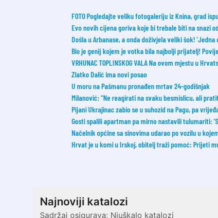
FOTO Pogledajte veliku fotogaleriju iz Knina, grad ispu
Evo novih cijena goriva koje bi trebale biti na snazi 
Došla u Arbanase, a onda doživjela veliki šok! ‘Jedna 
Bio je genij kojem je votka bila najbolji prijatelj! Povij
VRHUNAC TOPLINSKOG VALA Na ovom mjestu u Hrvatsk
Zlatko Dalić ima novi posao
U moru na Pašmanu pronađen mrtav 24-godišnjak
Milanović: “Ne reagirati na svaku besmislicu, ali prati
Pijani Ukrajinac zabio se u suhozid na Pagu, pa vrije
Gosti spalili apartman pa mirno nastavili tulumariti: ‘Sm
Načelnik općine sa sinovima udarao po vozilu u koje
Hrvat je u komi u Irskoj, obitelj traži pomoć: Prijeti m