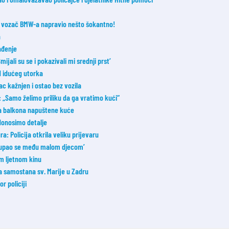
 je vozač BMW-a napravio nešto šokantno!
a
ađenje
ijali su se i pokazivali mi srednji prst’
od idućeg utorka
c kažnjen i ostao bez vozila
e: „Samo želimo priliku da ga vratimo kući“
la balkona napuštene kuće
donosimo detalje
: Policija otkrila veliku prijevaru
 ‘Kupao se među malom djecom’
m ljetnom kinu
ka samostana sv. Marije u Zadru
 policiji