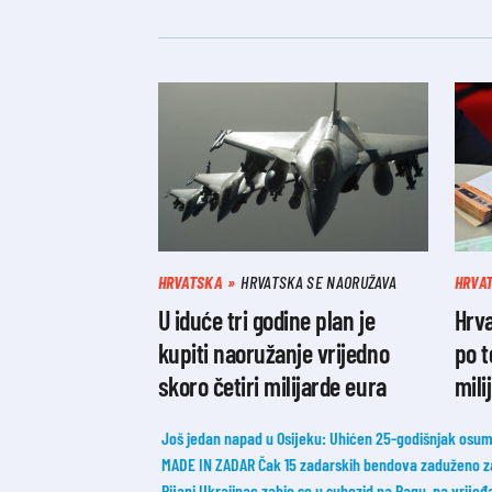
HRVATSKA
HRVATSKA SE NAORUŽAVA
HRVA
U iduće tri godine plan je
Hrva
kupiti naoružanje vrijedno
po 
skoro četiri milijarde eura
mili
Još jedan napad u Osijeku: Uhićen 25-godišnjak osum
MADE IN ZADAR Čak 15 zadarskih bendova zaduženo z
Pijani Ukrajinac zabio se u suhozid na Pagu, pa vrije