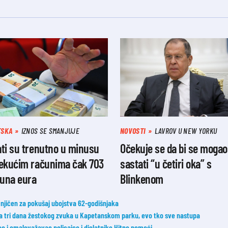
TSKA
IZNOS SE SMANJUJE
NOVOSTI
LAVROV U NEW YORKU
ti su trenutno u minusu
Očekuje se da bi se mogao
tekućim računima čak 703
sastati “u četiri oka” s
juna eura
Blinkenom
njičen za pokušaj ubojstva 62-godišnjaka
a tri dana žestokog zvuka u Kapetanskom parku, evo tko sve nastupa
đao i omalovažavao policajce i djelatnike Hitne pomoći