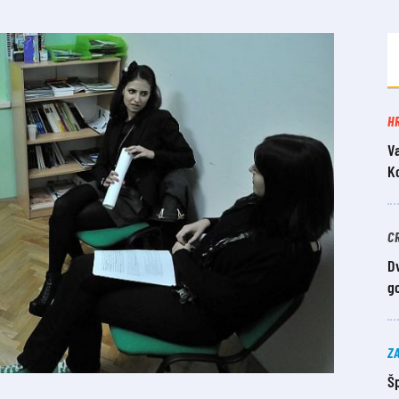
H
V
K
C
Dv
g
Z
Šp