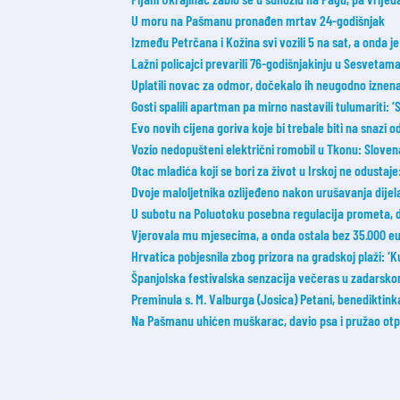
U moru na Pašmanu pronađen mrtav 24-godišnjak
Između Petrčana i Kožina svi vozili 5 na sat, a onda
Lažni policajci prevarili 76-godišnjakinju u Sesvetam
Uplatili novac za odmor, dočekalo ih neugodno iznen
Gosti spalili apartman pa mirno nastavili tulumariti: ‘Sm
Evo novih cijena goriva koje bi trebale biti na snazi 
Vozio nedopušteni električni romobil u Tkonu: Slovena
Otac mladića koji se bori za život u Irskoj ne odustaj
Dvoje maloljetnika ozlijeđeno nakon urušavanja dije
U subotu na Poluotoku posebna regulacija prometa, 
Vjerovala mu mjesecima, a onda ostala bez 35.000 eura
Hrvatica pobjesnila zbog prizora na gradskoj plaži:
Španjolska festivalska senzacija večeras u zadarsko
Preminula s. M. Valburga (Josica) Petani, benediktin
Na Pašmanu uhićen muškarac, davio psa i pružao otpor