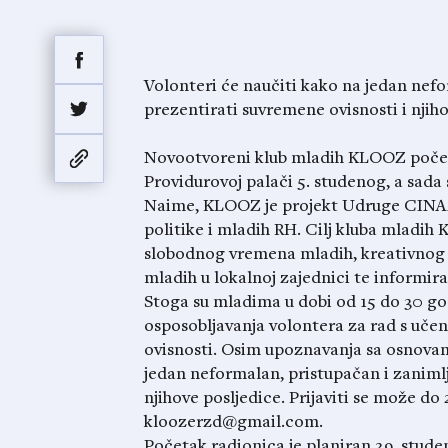
Volonteri će naučiti kako na jedan nefo
prezentirati suvremene ovisnosti i njih
Novootvoreni klub mladih KLOOZ počeo
Providurovoj palači 5. studenog, a sada 
Naime, KLOOZ je projekt Udruge CINAZ 
politike i mladih RH. Cilj kluba mladih
slobodnog vremena mladih, kreativnog s
mladih u lokalnoj zajednici te informira
Stoga su mladima u dobi od 15 do 30 god
osposobljavanja volontera za rad s učen
ovisnosti. Osim upoznavanja sa osnovam
jedan neformalan, pristupačan i zanimlj
njihove posljedice. Prijaviti se može d
kloozerzd@gmail.com
.
Početak radionica je planiran 29. studen