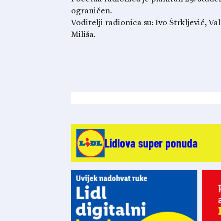
ograničen.
Voditelji radionica su: Ivo Štrkljević, V
Miliša.
Lidlova super ponuda