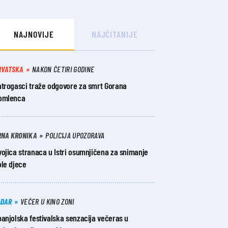
NAJNOVIJE
NAJČITANIJE
RVATSKA
NAKON ČETIRI GODINE
atrogasci traže odgovore za smrt Gorana
omlenca
RNA KRONIKA
POLICIJA UPOZORAVA
ojica stranaca u Istri osumnjičena za snimanje
ole djece
ADAR
VEČER U KINO ZONI
anjolska festivalska senzacija večeras u