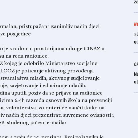
z
N
rmalan, pristupačan i zanimljiv način djeci
»L
ove posljedice
go
 je s radom u prostorijama udruge CINAZ u
su na redu radionice.
C
kojeg je odobrilo Ministarstvo socijalne
 KLOOZ je poticanje aktivnog provođenja
N
tvaralaštva mladih, aktivnog sudjelovanje
ot
nje, savjetovanje i educiranje mladih.
ina uputili poziv da se prijave na radionice
icima 6.-ih razreda osnovnih škola na prevenciji
a volonterstva, volonteri će naučiti kako na
iv način djeci prezentirati suvremene ovisnosti i
o 28. studenog putem e-maila:
og, a traju do 15. prosinca. Broj polaznika je