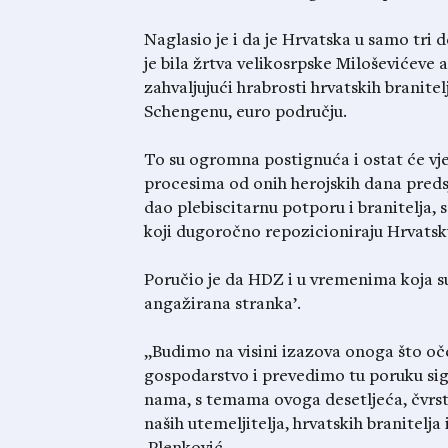
Naglasio je i da je Hrvatska u samo tri d
je bila žrtva velikosrpske Miloševićeve ag
zahvaljujući hrabrosti hrvatskih branite
Schengenu, euro području.
To su ogromna postignuća i ostat će vje
procesima od onih herojskih dana pred
dao plebiscitarnu potporu i branitelja, 
koji dugoročno repozicioniraju Hrvatsku,
Poručio je da HDZ i u vremenima koja s
angažirana stranka’.
„Budimo na visini izazova onoga što oče
gospodarstvo i prevedimo tu poruku sigu
nama, s temama ovoga desetljeća, čvrst
naših utemeljitelja, hrvatskih branitelj