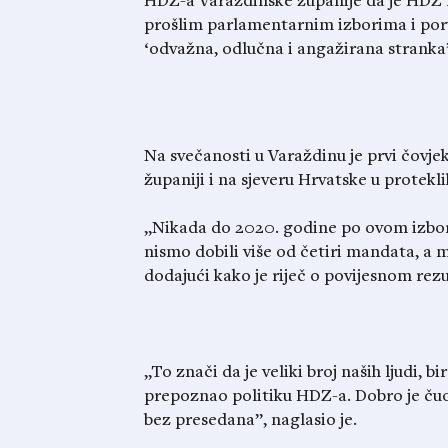
HDZ-a Varaždinske županije da je HDZ na
prošlim parlamentarnim izborima i por
‘odvažna, odlučna i angažirana stranka’
Na svečanosti u Varaždinu je prvi čovje
županiji i na sjeveru Hrvatske u protek
„Nikada do 2020. godine po ovom izborn
nismo dobili više od četiri mandata, a m
dodajući kako je riječ o povijesnom rezu
„To znači da je veliki broj naših ljudi, 
prepoznao politiku HDZ-a. Dobro je čuo
bez presedana”, naglasio je.