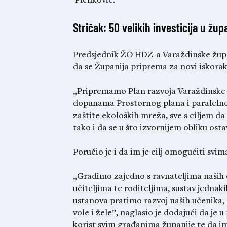
Plenković.
Stričak: 50 velikih investicija u župa
Predsjednik ŽO HDZ-a Varaždinske župan
da se Županija priprema za novi iskorak
„Pripremamo Plan razvoja Varaždinske ž
dopunama Prostornog plana i paralelno
zaštite ekoloških mreža, sve s ciljem da 
tako i da se u što izvornijem obliku osta
Poručio je i da im je cilj omogućiti svima
„Gradimo zajedno s ravnateljima naših o
učiteljima te roditeljima, sustav jednaki
ustanova pratimo razvoj naših učenika
vole i žele”, naglasio je dodajući da je u 
korist svim građanima županije te da im