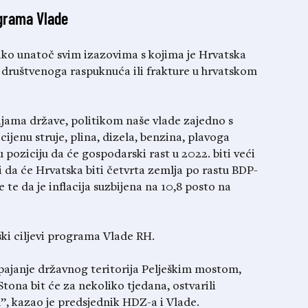
ogram
a Vlade
kako unatoč svim izazovima s kojima je Hrvatska
a, društvenoga raspuknuća ili frakture u hrvatskom
ijama države, politikom naše vlade zajedno s
jenu struje, plina, dizela, benzina, plavoga
 poziciju da će gospodarski rast u 2022. biti veći
i da će Hrvatska biti četvrta zemlja po rastu BDP-
 te da je inflacija suzbijena na 10,8 posto na
eški ciljevi programa Vlade RH.
pajanje državnog teritorija Pelješkim mostom,
Stona bit će za nekoliko tjedana, ostvarili
, kazao je predsjednik HDZ-a i Vlade.