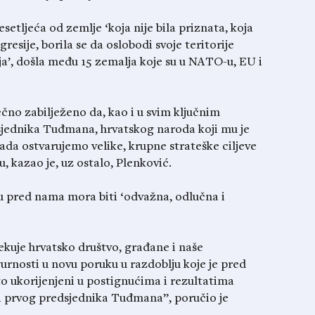
esetljeća od zemlje ‘koja nije bila priznata, koja
resije, borila se da oslobodi svoje teritorije
lja’, došla među 15 zemalja koje su u NATO-u, EU i
čno zabilježeno da, kao i u svim ključnim
sjednika Tuđmana, hrvatskog naroda koji mu je
sada ostvarujemo velike, krupne strateške ciljeve
 kazao je, uz ostalo, Plenković.
u pred nama mora biti ‘odvažna, odlučna i
kuje hrvatsko društvo, građane i naše
rnosti u novu poruku u razdoblju koje je pred
o ukorijenjeni u postignućima i rezultatima
a i prvog predsjednika Tuđmana”, poručio je