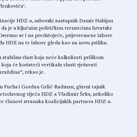
lenkovića’.
izacije HDZ-a, saborski zastupnik Damir Habijan
 da je u ključnim političkim trenutcima hrvatske
Osvrnuo se i na predstojeće, prijevremene izbore
da HDZ na te izbore gleda kao na novu priliku.
 stabilnu vlast koja neće kalkulirati prilikom
koja će koristeći vertikalu vlasti rješavati
aždina”, rekao je.
an Fuchs i Gordan Grlić-Radman, glavni tajnik
jetodavnog vijeća HDZ-a Vladimir Šeks, nekoliko
te članovi stranaka koalicijskih partnera HDZ-a.