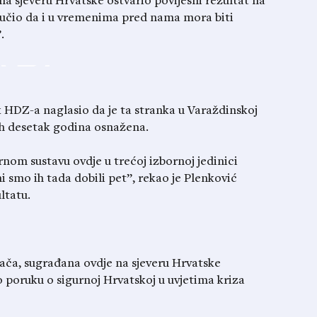
 sjeveru Hrvatske ostvario povijesni rezultat na
učio da i u vremenima pred nama mora biti
.
k HDZ-a naglasio da je ta stranka u Varaždinskoj
lih desetak godina osnažena.
om sustavu ovdje u trećoj izbornoj jedinici
i smo ih tada dobili pet”, rekao je Plenković
ltatu.
birača, sugrađana ovdje na sjeveru Hrvatske
 poruku o sigurnoj Hrvatskoj u uvjetima kriza