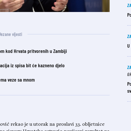
Z
Po
Vezane vijesti
Z
U
om kod Hrvata pritvorenih u Zambiji
cija iz spisa bit će kazneno djelo
Z
GR
nema veze sa mnom
Po
sv
ić rekao je u utorak na proslavi 33. obljetnice