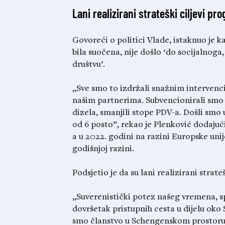
Lani realizirani strateški ciljevi pr
Govoreći o politici Vlade, istaknuo je 
bila suočena, nije došlo ‘do socijalnog
društvu’.
„Sve smo to izdržali snažnim intervenc
našim partnerima. Subvencionirali smo ci
dizela, smanjili stope PDV-a. Došli smo u
od 6 posto”, rekao je Plenković dodajuć
a u 2022. godini na razini Europske unije
godišnjoj razini.
Podsjetio je da su lani realizirani strat
„Suverenistički potez našeg vremena, s
dovršetak pristupnih cesta u dijelu oko 
smo članstvo u Schengenskom prostoru”