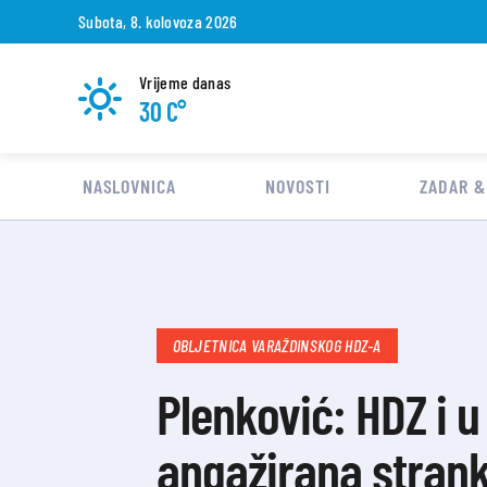
Subota, 8. kolovoza 2026
Vrijeme danas
30 C°
NASLOVNICA
NOVOSTI
ZADAR &
OBLJETNICA VARAŽDINSKOG HDZ-A
Plenković: HDZ i 
angažirana stran