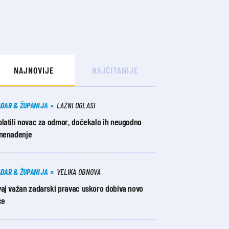
NAJNOVIJE
NAJČITANIJE
ADAR & ŽUPANIJA
LAŽNI OGLASI
platili novac za odmor, dočekalo ih neugodno
znenađenje
ADAR & ŽUPANIJA
VELIKA OBNOVA
vaj važan zadarski pravac uskoro dobiva novo
ce