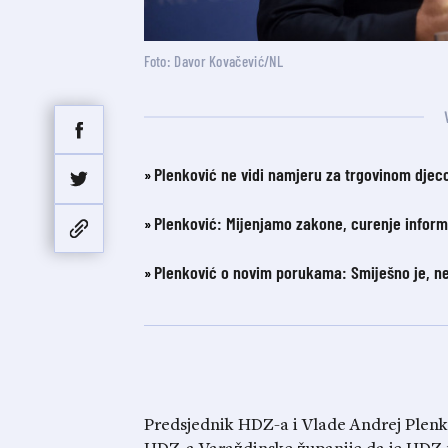
Foto: Davor Kovačević/NL
Plenković ne vidi namjeru za trgovinom djec
Plenković: Mijenjamo zakone, curenje informa
Plenković o novim porukama: Smiješno je, 
Predsjednik HDZ-a i Vlade Andrej Plenkov