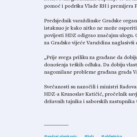
pomoć i podrška Vlade RH i premijera P
Predsjednik varaždinske Gradske organ
istaknuo je kako nitko ne može osporiti
povijesti HDZ odigrao značajnu ulogu. 
za Gradsko vijeće Varaždina naglasivši 
„Prije svega priliku za građane da dobiju
donošenja teških odluka. Da dobiju vlast 
nagomilane probleme građana grada Var
Svečanosti su nazočili i ministri Radov
HDZ-a Krunoslav Katičić, pročelnik sav
državnih tajnika i saborskih zastupnika 
#andrej plenkovic
#hdz
#obljetnica