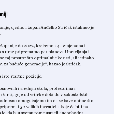
niji
ije, ujedno i župan Anđelko Stričak istaknuo je
.
upanije do 2027., krećemo s 4. izmjenama i
 s time pripremamo pet planova Upravljanja i
se taj prostor što optimalnije koristi, ali jednako
vi za buduće generacije”, kazao je Stričak.
 iste startne pozicije.
snovnih i srednjih škola, profesorima i
h šansi, gdje od vrtićke dobi do visokoškolskih
, odnosno omogućujemo im da se bave onime što
pripremi i 50 velikih investicija koje će biti na
 je, da bi u svemu tome uspjeli, ‘neophodna