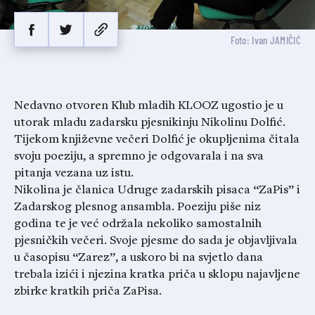
Foto: Ivan JAMIČIĆ
Nedavno otvoren Klub mladih KLOOZ ugostio je u
utorak mladu zadarsku pjesnikinju Nikolinu Dolfić.
Tijekom književne večeri Dolfić je okupljenima čitala
svoju poeziju, a spremno je odgovarala i na sva
pitanja vezana uz istu.
Nikolina je članica Udruge zadarskih pisaca “ZaPis” i
Zadarskog plesnog ansambla. Poeziju piše niz
godina te je već održala nekoliko samostalnih
pjesničkih večeri. Svoje pjesme do sada je objavljivala
u časopisu “Zarez”, a uskoro bi na svjetlo dana
trebala izići i njezina kratka priča u sklopu najavljene
zbirke kratkih priča ZaPisa.