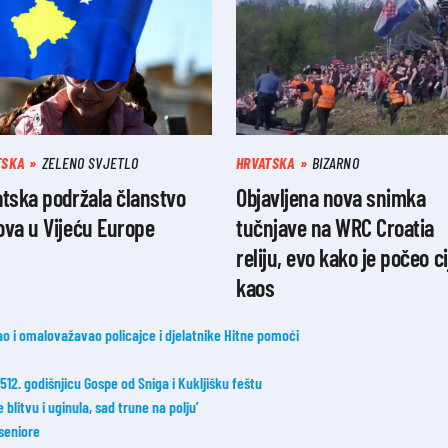
TSKA
ZELENO SVJETLO
HRVATSKA
BIZARNO
tska podržala članstvo
Objavljena nova snimka
ova u Vijeću Europe
tučnjave na WRC Croatia
reliju, evo kako je počeo ci
kaos
đao i omalovažavao policajce i djelatnike Hitne pomoći
2. godišnjicu Gospe od Sniga i Kukljišku feštu
blitvu i uginula, sad trune na polju’
 seniore