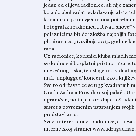
jedan od ciljeva radionice, ali nije za
koja će obuhvaćati svladavanje alata te
komunikacijskim vještinama potrebnim 
Fotografsku radionicu „Uhvati snove” vo
polaznicima bit će izložba najboljih fot
planirana za 31. svibnja 2013. godine k
rada.
Uz radionice, korisnici kluba mladih moć
svakodnevni besplatni pristup internetu
mjesečnog tiska, te usluge individualnog
mali ‘unplugged’ koncerti, kao i književ
Sve to održavat će se u 35 kvadratnih me
Grada Zadra u Providurovoj palači. Upra
ograničen, no tu je i suradnja sa Stude
susret s povremenim ustupanjem svojih p
predstavljanju.
Svi zainteresirani za radionice, ali i z
internetskoj stranici www.udrugacinaz.h