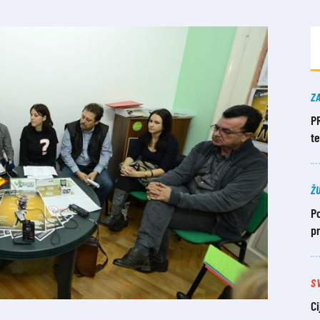
Z
P
t
Ž
Po
pr
S
Ci