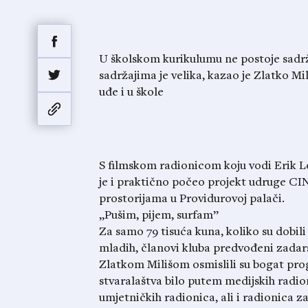
U školskom kurikulumu ne postoje sadrža
sadržajima je velika, kazao je Zlatko Mi
uđe i u škole
S filmskom radionicom koju vodi Erik L
je i praktično počeo projekt udruge CIN
prostorijama u Providurovoj palači.
„Pušim, pijem, surfam”
Za samo 79 tisuća kuna, koliko su dobili
mladih, članovi kluba predvođeni zada
Zlatkom Milišom osmislili su bogat pro
stvaralaštva bilo putem medijskih radion
umjetničkih radionica, ali i radionica z