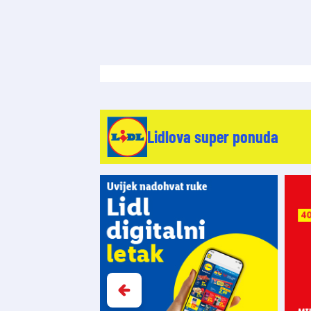
Lidlova super ponuda