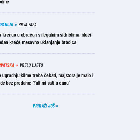
odine
UPANIJA
PRVA FAZA
r krenuo u obračun s ilegalnim sidrištima, idući
jedan kreće masovno uklanjanje brodica
RVATSKA
VRELO LJETO
 ugradnju klime treba čekati, majstora je malo i
de bez predaha: ‘Fali mi sati u danu’
PRIKAŽI JOŠ