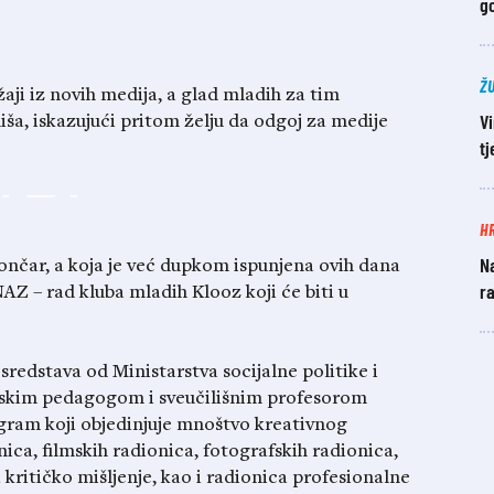
g
Ž
ji iz novih medija, a glad mladih za tim
Vi
liša, iskazujući pritom želju da odgoj za medije
t
H
Na
ončar, a koja je već dupkom ispunjena ovih dana
ra
AZ – rad kluba mladih Klooz koji će biti u
 sredstava od Ministarstva socijalne politike i
rskim pedagogom i sveučilišnim profesorom
gram koji objedinjuje mnoštvo kreativnog
ica, filmskih radionica, fotografskih radionica,
a kritičko mišljenje, kao i radionica profesionalne