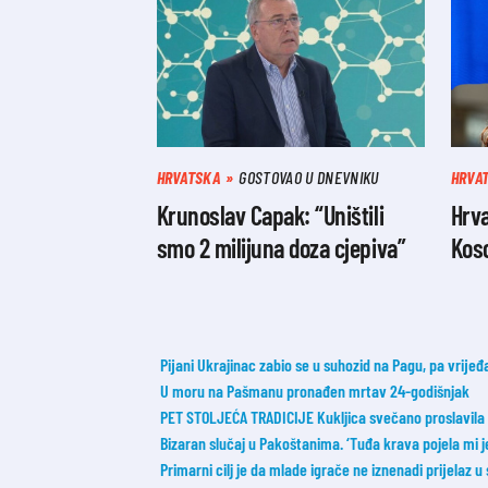
HRVATSKA
GOSTOVAO U DNEVNIKU
HRVA
Krunoslav Capak: “Uništili
Hrva
smo 2 milijuna doza cjepiva”
Kos
Pijani Ukrajinac zabio se u suhozid na Pagu, pa vrije
U moru na Pašmanu pronađen mrtav 24-godišnjak
PET STOLJEĆA TRADICIJE Kukljica svečano proslavila 51
Bizaran slučaj u Pakoštanima. ‘Tuđa krava pojela mi je 
Primarni cilj je da mlade igrače ne iznenadi prijelaz u