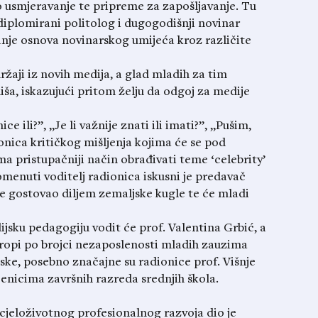
no usmjeravanje te pripreme za zapošljavanje. Tu
 diplomirani politolog i dugogodišnji novinar
vanje osnova novinarskog umijeća kroz različite
žaji iz novih medija, a glad mladih za tim
liša, iskazujući pritom želju da odgoj za medije
e ili?”, „Je li važnije znati ili imati?”, „Pušim,
onica kritičkog mišljenja kojima će se pod
a pristupačniji način obrađivati teme ‘celebrity’
pomenuti voditelj radionica iskusni je predavač
je gostovao diljem zemaljske kugle te će mladi
sku pedagogiju vodit će prof. Valentina Grbić, a
ropi po brojci nezaposlenosti mladih zauzima
ske, posebno značajne su radionice prof. Višnje
enicima završnih razreda srednjih škola.
cjeloživotnog profesionalnog razvoja dio je