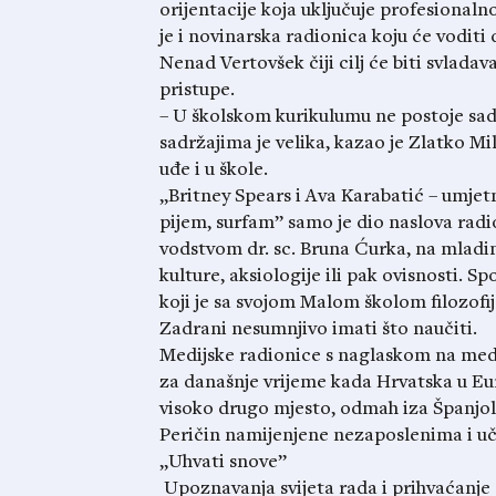
orijentacije koja uključuje profesional
je i novinarska radionica koju će voditi
Nenad Vertovšek čiji cilj će biti svlada
pristupe.
– U školskom kurikulumu ne postoje sadr
sadržajima je velika, kazao je Zlatko Mi
uđe i u škole.
„Britney Spears i Ava Karabatić – umjetnic
pijem, surfam” samo je dio naslova radi
vodstvom dr. sc. Bruna Ćurka, na mladim
kulture, aksiologije ili pak ovisnosti. S
koji je sa svojom Malom školom filozofi
Zadrani nesumnjivo imati što naučiti.
Medijske radionice s naglaskom na medij
za današnje vrijeme kada Hrvatska u Eu
visoko drugo mjesto, odmah iza Španjol
Peričin namijenjene nezaposlenima i uč
„Uhvati snove”
Upoznavanja svijeta rada i prihvaćanje 