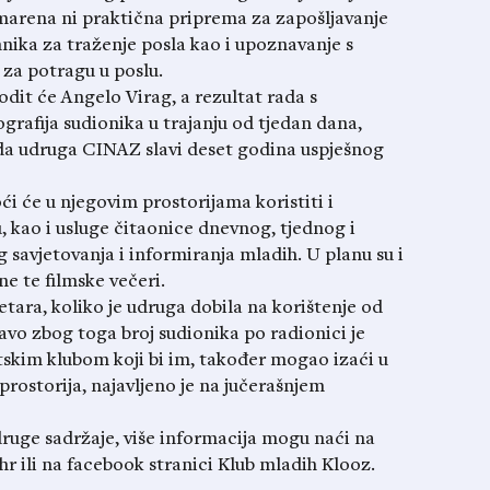
nemarena ni praktična priprema za zapošljavanje
hnika za traženje posla kao i upoznavanje s
za potragu u poslu.
dit će Angelo Virag, a rezultat rada s
ografija sudionika u trajanju od tjedan dana,
ada udruga CINAZ slavi deset godina uspješnog
i će u njegovim prostorijama koristiti i
, kao i usluge čitaonice dnevnog, tjednog i
 savjetovanja i informiranja mladih. U planu su i
ne te filmske večeri.
tara, koliko je udruga dobila na korištenje od
vo zbog toga broj sudionika po radionici je
ntskim klubom koji bi im, također mogao izaći u
rostorija, najavljeno je na jučerašnjem
a druge sadržaje, više informacija mogu naći na
r ili na facebook stranici Klub mladih Klooz.