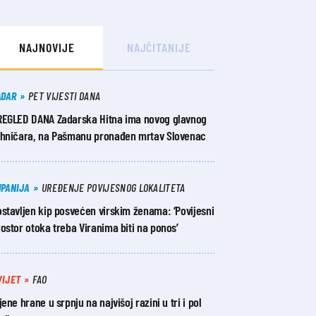
NAJNOVIJE
NAJČITANIJE
ADAR
PET VIJESTI DANA
REGLED DANA Zadarska Hitna ima novog glavnog
ehničara, na Pašmanu pronađen mrtav Slovenac
UPANIJA
UREĐENJE POVIJESNOG LOKALITETA
stavljen kip posvećen virskim ženama: ‘Povijesni
ostor otoka treba Viranima biti na ponos’
VIJET
FAO
jene hrane u srpnju na najvišoj razini u tri i pol