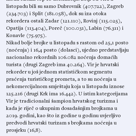
listopadu bili su samo Dubrovnik (407.722), Zagreb
(234.703) i Split (181.058), dok su iza otoka
rekordera ostali Zadar (121.110), Rovinj (115.025),
Opatija (113.404), Poreč (100.031), Labin (76.311) i
Konavle (75.975).
Nikad bolje brojke u listopadu s rastom od 25,1 posto
(noćenja) i 16,4 posto (dolasci), ujedno predstavljaju
nacionalno rekordnih 106.082 noćenja domaćih
turista (drugi Zagreb ima 40.264). Vir je hrvatski
rekorder u još jednom statističkom segmentu
praćenja turističkog prometa, a to su noćenja u
nekomercijalnom smještaju koja u listopadu iznose
125.216 (drugi Krk ima 16.442). U istim kategorijama
Vir je tradicionalni šampion hrvatskog turizma i
kada je riječ o ukupnim dosadašnjim brojkama u
2019. godini, kao što iz godine u godinu uvjerljivo
predvodi hrvatski turizam s brojkama noćenja u
prosjeku (16,8).