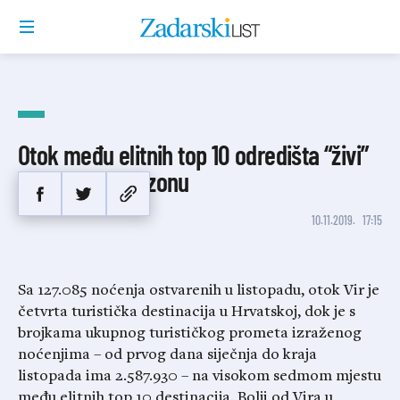
Otok među elitnih top 10 odredišta “živi”
rekordnu posezonu
10.11.2019.
17:15
Sa 127.085 noćenja ostvarenih u listopadu, otok Vir je
četvrta turistička destinacija u Hrvatskoj, dok je s
brojkama ukupnog turističkog prometa izraženog
noćenjima – od prvog dana siječnja do kraja
listopada ima 2.587.930 – na visokom sedmom mjestu
među elitnih top 10 destinacija. Bolji od Vira u