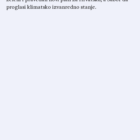
zeleni i pravedan novi plan za Hrvatsku, a Sabor da
proglasi klimatsko izvanredno stanje.