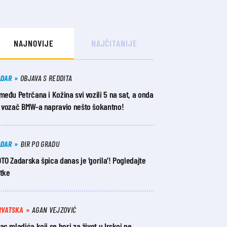
NAJNOVIJE
NAJČITANIJE
ADAR
OBJAVA S REDDITA
među Petrčana i Kožina svi vozili 5 na sat, a onda
e vozač BMW-a napravio nešto šokantno!
ADAR
ĐIR PO GRADU
TO Zadarska špica danas je ‘gorila’! Pogledajte
otke
RVATSKA
AGAN VEJZOVIĆ
ac mladića koji se bori za život u Irskoj ne