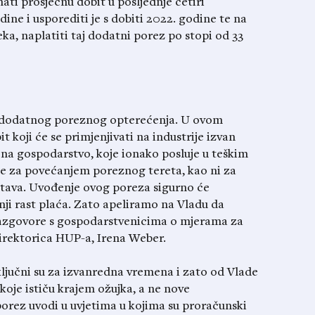
ati prosječnu dobit u posljednje četiri
dine i usporediti je s dobiti 2022. godine te na
eka, naplatiti taj dodatni porez po stopi od 33
g dodatnog poreznog opterećenja. U ovom
koji će se primjenjivati na industrije izvan
 na gospodarstvo, koje ionako posluje u teškim
e za povećanjem poreznog tereta, kao ni za
tava. Uvođenje ovog poreza sigurno će
ljnji rast plaća. Zato apeliramo na Vladu da
razgovore s gospodarstvenicima o mjerama za
direktorica HUP-a, Irena Weber.
 ključni su za izvanredna vremena i zato od Vlade
oje ističu krajem ožujka, a ne nove
porez uvodi u uvjetima u kojima su proračunski