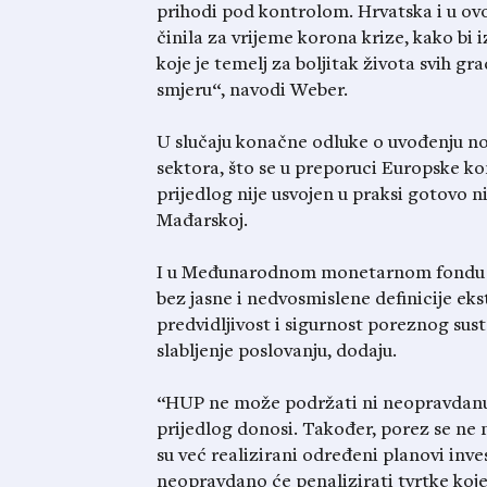
prihodi pod kontrolom. Hrvatska i u ovo
činila za vrijeme korona krize, kako bi 
koje je temelj za boljitak života svih g
smjeru“, navodi Weber.
U slučaju konačne odluke o uvođenju no
sektora, što se u preporuci Europske ko
prijedlog nije usvojen u praksi gotovo n
Mađarskoj.
I u Međunarodnom monetarnom fondu up
bez jasne i nedvosmislene definicije ek
predvidljivost i sigurnost poreznog sust
slabljenje poslovanju, dodaju.
“HUP ne može podržati ni neopravdanu di
prijedlog donosi. Također, porez se ne
su već realizirani određeni planovi inves
neopravdano će penalizirati tvrtke koje