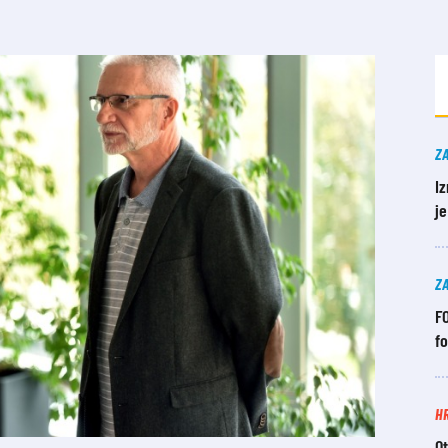
Z
Iz
j
Z
FO
f
H
Ot