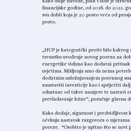
Kako dalje navode, plan Vlade je izračun
financijske godine, od 2018. do 2021. go
svu dobit koja je 20 posto veća od prosj
posto.
„HUP je kategorički protiv bilo kakvo
trenutku uvođenje novog poreza na dobit 
energetike vidimo kao dodatni pritisak
uvjetima. Mišljenja smo da nema potreb
dodatnim usložnjavanjem poreznog sus
zaustaviti investicije kao i spriječiti da
odustane od takve namjere te nastavi 
prevladavanje krize”, poručuje glavna 
Kako dodaje, sigurnost i predvidljivost
očekuju nastavak razgovora o mjerama k
poreze. “Osobito je upitno što se novi 