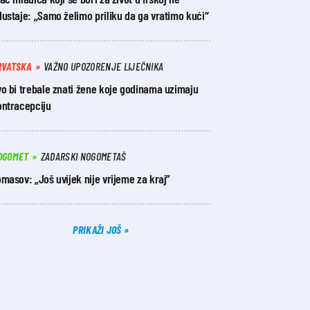
ustaje: „Samo želimo priliku da ga vratimo kući“
RVATSKA
VAŽNO UPOZORENJE LIJEČNIKA
o bi trebale znati žene koje godinama uzimaju
ontracepciju
OGOMET
ZADARSKI NOGOMETAŠ
masov: „Još uvijek nije vrijeme za kraj”
PRIKAŽI JOŠ