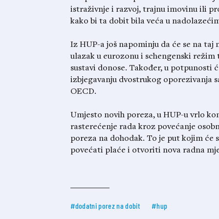
istraživnje i razvoj, trajnu imovinu ili p
kako bi ta dobit bila veća u nadolazeći
Iz HUP-a još napominju da će se na taj
ulazak u eurozonu i schengenski režim te
sustavi donose. Također, u potpunosti 
izbjegavanju dvostrukog oporezivanja sa
OECD.
Umjesto novih poreza, u HUP-u vrlo ko
rasterećenje rada kroz povećanje osob
poreza na dohodak. To je put kojim će se
povećati plaće i otvoriti nova radna mje
#dodatni porez na dobit
#hup