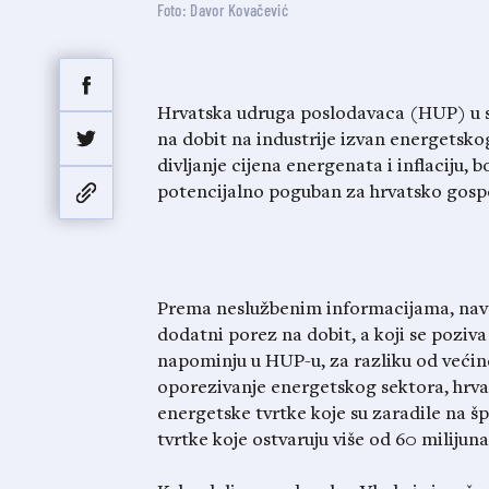
Foto: Davor Kovačević
Hrvatska udruga poslodavaca (HUP) u s
na dobit na industrije izvan energetsko
divljanje cijena energenata i inflaciju, b
potencijalno poguban za hrvatsko gosp
Prema neslužbenim informacijama, navo
dodatni porez na dobit, a koji se pozi
napominju u HUP-u, za razliku od većin
oporezivanje energetskog sektora, hrvat
energetske tvrtke koje su zaradile na šp
tvrtke koje ostvaruju više od 60 milijun