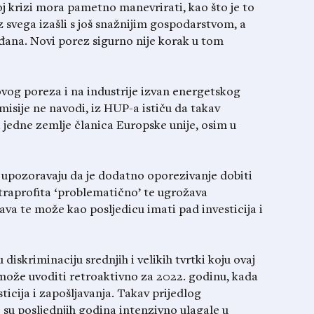
j krizi mora pametno manevrirati, kao što je to
iz svega izašli s još snažnijim gospodarstvom, a
rađana. Novi porez sigurno nije korak u tom
vog poreza i na industrije izvan energetskog
misije ne navodi, iz HUP-a ističu da takav
i jedne zemlje članica Europske unije, osim u
ozoravaju da je dodatno oporezivanje dobiti
straprofita ‘problematično’ te ugrožava
ava te može kao posljedicu imati pad investicija i
skriminaciju srednjih i velikih tvrtki koju ovaj
 može uvoditi retroaktivno za 2022. godinu, kada
ticija i zapošljavanja. Takav prijedlog
 su posljednjih godina intenzivno ulagale u