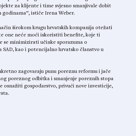
rojekte za klijente i time svjesno smanjivale dobit
m godinama”, ističe Irena Weber.
 način širokom krugu hrvatskih kompanija otežati
 one neće moći iskoristiti benefite, koje ti
će se minimizirati učinke sporazuma o
 SAD, kao i potencijalno hrvatsko članstvo u
nkretno zagovaraju punu poreznu reformu i jače
nog poreznog odbitka i smanjenje poreznih stopa
 osnažiti gospodarstvo, privući nove investicije,
sta.