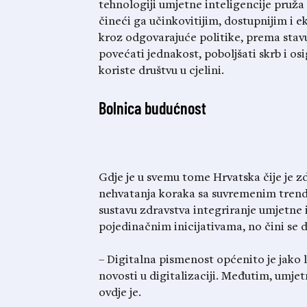
tehnologiji umjetne inteligencije pruža
čineći ga učinkovitijim, dostupnijim i 
kroz odgovarajuće politike, prema stav
povećati jednakost, poboljšati skrb i osi
koriste društvu u cjelini.
Bolnica budućnost
Gdje je u svemu tome Hrvatska čije je z
nehvatanja koraka sa suvremenim trendo
sustavu zdravstva integriranje umjetne i
pojedinačnim inicijativama, no čini se 
– Digitalna pismenost općenito je jako lo
novosti u digitalizaciji. Međutim, umjetn
ovdje je.