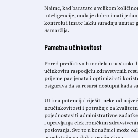
Naime, kad baratate s velikom količi
inteligencije, onda je dobro imati jeda
kontrolu i imate lakšu suradnju unutar g
Samaržija.
Pametna učinkovitost
Pored prediktivnih modela u nastanku b
učinkovitu raspodjelu zdravstvenih res
prijeme pacijenata i optimizirati korišt
osigurava da su resursi dostupni kada su 
UI ima potencijal riješiti neke od najve
neučinkovitosti i potražnje za kvalitet
pojednostaviti administrativne zadatke
i upravljanja elektroničkim zdravstve
poslovanja. Sve to u konačnici može oslo
usredotoče na skrb o pacijentima.