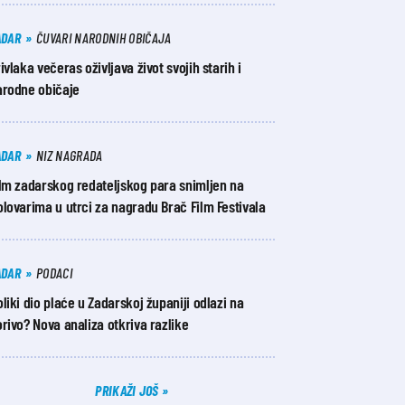
ADAR
ČUVARI NARODNIH OBIČAJA
ivlaka večeras oživljava život svojih starih i
arodne običaje
ADAR
NIZ NAGRADA
ilm zadarskog redateljskog para snimljen na
lovarima u utrci za nagradu Brač Film Festivala
ADAR
PODACI
liki dio plaće u Zadarskoj županiji odlazi na
rivo? Nova analiza otkriva razlike​
PRIKAŽI JOŠ