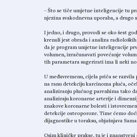
– Što se tiče umjetne inteligencije tu 
njezina svakodnevna uporaba, a drugo su
I jedno, i drugo, provodi se oko šest go
krenuli jest obrada i analiza radiološki
da je program umjetne inteligencije prvi
volumen, izračunavati povećanje volum
tih parametara sugerirati ima li neki no
U međuvremenu, cijela priča se razvila
na ranu detekciju karcinoma pluća, oče
analiziranju plućnog parenhima tako da
analiziraju koronarne arterije i dimenzi
znakove koronarne bolesti i istovremeno
detekcije osteoporoze. Time ćemo doći n
dijagnostike u toraksu, objašnjava Samar
Osim kliničke prakse, tu je i znanstveni d