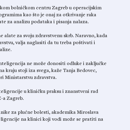
ničkom bolničkom centru Zagreb u operacijskim
gramima kao što je onaj za otkrivanje raka
alate za analizu podataka i pisanja nalaza.
lne alate za svoju zdravstvenu skrb. Naravno, kada
stvu, valja naglasiti da tu treba poštivati i
alize.
inteligencija ne može donositi odluke i zaključke
i na kraju stoji iza svega, kaže Tanja Bedovec,
ri Ministarstvu zdravstva.
eligencije u kliničku praksu i znanstveni rad
C-a Zagreb.
inike za plućne bolesti, akademika Miroslava
igencije na klinici koji vodi može se pratiti na