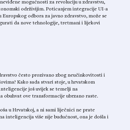
 neviđene mogućnosti za revoluciju u zdravstvu,
ekonomski održivijim. Poticanjem integracije UI-a
u Europskog odbora za javno zdravstvo, može se
gurati da nove tehnologije, tretmani i lijekovi
dravstvo često prozivano zbog neučinkovitosti i
vima? Kako sada stvari stoje, u hrvatskom
nteligencije još uvijek se temelji na
da obuhvat ove transformacije ubrzano raste.
ša u Hrvatskoj, a ni sami liječnici ne prate
a inteligencija više nije budućnost, ona je došla i