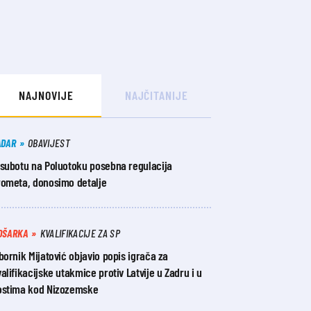
NAJNOVIJE
NAJČITANIJE
ADAR
OBAVIJEST
 subotu na Poluotoku posebna regulacija
rometa, donosimo detalje
OŠARKA
KVALIFIKACIJE ZA SP
bornik Mijatović objavio popis igrača za
alifikacijske utakmice protiv Latvije u Zadru i u
ostima kod Nizozemske