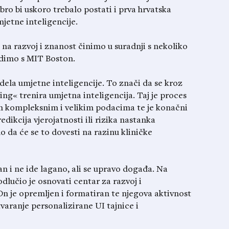
bro bi uskoro trebalo postati i prva hrvatska
jetne inteligencije.
 na razvoj i znanost činimo u suradnji s nekoliko
radimo s MIT Boston.
dela umjetne inteligencije. To znači da se kroz
ng« trenira umjetna inteligencija. Taj je proces
im kompleksnim i velikim podacima te je konačni
dikcija vjerojatnosti ili rizika nastanka
 da će se to dovesti na razinu kliničke
an i ne ide lagano, ali se upravo događa. Na
lučio je osnovati centar za razvoj i
n je opremljen i formatiran te njegova aktivnost
tvaranje personalizirane UI tajnice i