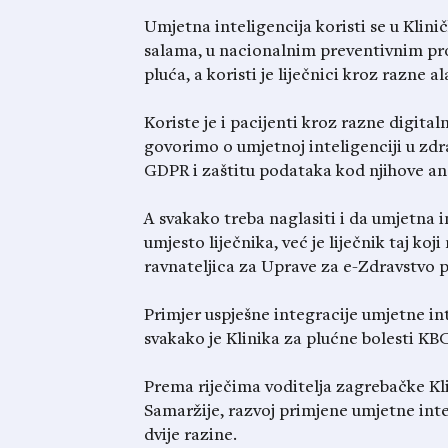
Umjetna inteligencija koristi se u Kli
salama, u nacionalnim preventivnim pro
pluća, a koristi je liječnici kroz razne 
Koriste je i pacijenti kroz razne digita
govorimo o umjetnoj inteligenciji u zdrav
GDPR i zaštitu podataka kod njihove an
A svakako treba naglasiti i da umjetna 
umjesto liječnika, već je liječnik taj koj
ravnateljica za Uprave za e-Zdravstvo p
Primjer uspješne integracije umjetne int
svakako je Klinika za plućne bolesti KB
Prema riječima voditelja zagrebačke Kl
Samaržije, razvoj primjene umjetne intel
dvije razine.