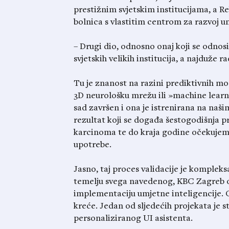
prestižnim svjetskim institucijama, a Re
bolnica s vlastitim centrom za razvoj um
– Drugi dio, odnosno onaj koji se odnosi
svjetskih velikih institucija, a najduže 
Tu je znanost na razini prediktivnih mo
3D neurološku mrežu ili »machine learni
sad završen i ona je istrenirana na naš
rezultat koji se događa šestogodišnja pre
karcinoma te do kraja godine očekujemo
upotrebe.
Jasno, taj proces validacije je kompleks
temelju svega navedenog, KBC Zagreb od
implementaciju umjetne inteligencije. O
kreće. Jedan od sljedećih projekata je s
personaliziranog UI asistenta.