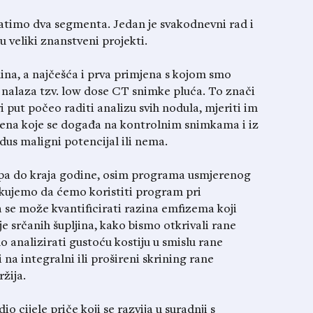
pratimo dva segmenta. Jedan je svakodnevni rad i
 veliki znanstveni projekti.
dina, a najčešća i prva primjena s kojom smo
h nalaza tzv. low dose CT snimke pluća. To znači
 put počeo raditi analizu svih nodula, mjeriti im
ena koje se događa na kontrolnim snimkama i iz
dus maligni potencijal ili nema.
 pa do kraja godine, osim programa usmjerenog
kujemo da ćemo koristiti program pri
 se može kvantificirati razina emfizema koji
je srčanih šupljina, kako bismo otkrivali rane
 analizirati gustoću kostiju u smislu rane
a integralni ili prošireni skrining rane
žija.
io cijele priče koji se razvija u suradnji s