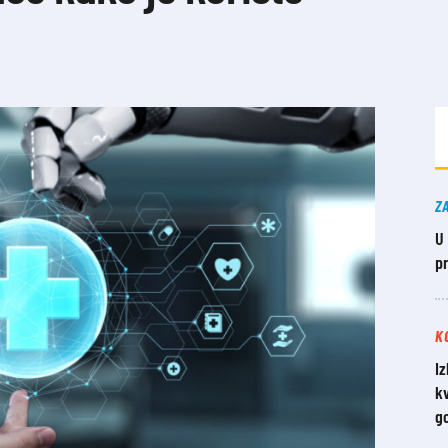
Z
U
p
K
Iz
kv
g