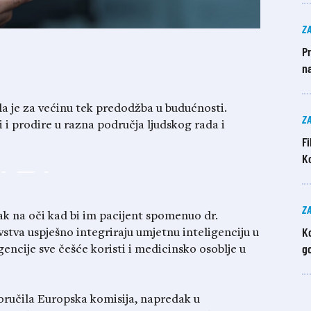
Z
Pr
n
la je za većinu tek predodžba u budućnosti.
Z
i i prodire u razna područja ljudskog rada i
F
Ko
Z
ak na oči kad bi im pacijent spomenuo dr.
Ko
stva uspješno integriraju umjetnu inteligenciju u
go
igencije sve češće koristi i medicinsko osoblje u
poručila Europska komisija, napredak u