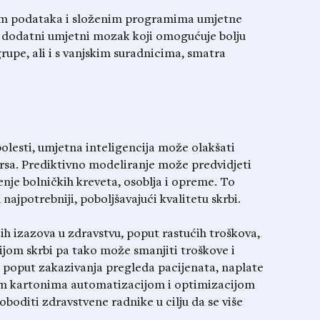
nom podataka i složenim programima umjetne
n dodatni umjetni mozak koji omogućuje bolju
rupe, ali i s vanjskim suradnicima, smatra
olesti, umjetna inteligencija može olakšati
ursa. Prediktivno modeliranje može predvidjeti
enje bolničkih kreveta, osoblja i opreme. To
najpotrebniji, poboljšavajući kvalitetu skrbi.
ćih izazova u zdravstvu, poput rastućih troškova,
nijom skrbi pa tako može smanjiti troškove i
 poput zakazivanja pregleda pacijenata, naplate
nim kartonima automatizacijom i optimizacijom
boditi zdravstvene radnike u cilju da se više