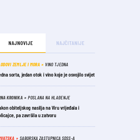
NAJNOVIJE
NAJČITANIJE
LODOVI ZEMLJE I MORA
VINO TJEDNA
dna sorta, jedan otok i vino koje je osvojilo svijet
RNA KRONIKA
POSLANA NA HLAĐENJE
kon obiteljskog nasilja na Viru vrijeđala i
licajce, pa završila u zatvoru
RVATSKA
SABORSKA ZASTUPNICA SDSS-A