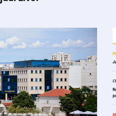
P
Je
C
Na
po
H