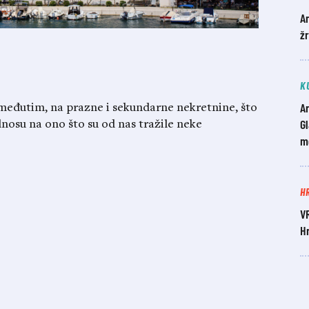
A
žr
K
Ar
 međutim, na prazne i sekundarne nekretnine, što
Gl
nosu na ono što su od nas tražile neke
mo
H
V
H