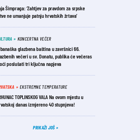
nja Šimpraga: ‘Zahtjev za pravdom za srpske
tve ne umanjuje patnju hrvatskih žrtava’
ULTURA
KONCERTNA VEČER
banaška glazbena baština u završnici 66.
azbenih večeri u sv. Donatu, publika će večeras
ći poslušati tri ključna napjeva
RVATSKA
EKSTREMNE TEMPERATURE
RHUNAC TOPLINSKOG VALA Na ovom mjestu u
rvatskoj danas izmjereno 40 stupnjeva!
PRIKAŽI JOŠ