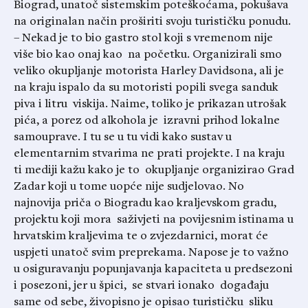
Biograd, unatoč sistemskim poteškoćama, pokušava
na originalan način proširiti svoju turističku ponudu.
– Nekad je to bio gastro stol koji s vremenom nije
više bio kao onaj kao na početku. Organizirali smo
veliko okupljanje motorista Harley Davidsona, ali je
na kraju ispalo da su motoristi popili svega sanduk
piva i litru viskija. Naime, toliko je prikazan utrošak
pića, a porez od alkohola je izravni prihod lokalne
samouprave. I tu se u tu vidi kako sustav u
elementarnim stvarima ne prati projekte. I na kraju
ti mediji kažu kako je to okupljanje organizirao Grad
Zadar koji u tome uopće nije sudjelovao. No
najnovija priča o Biogradu kao kraljevskom gradu,
projektu koji mora saživjeti na povijesnim istinama u
hrvatskim kraljevima te o zvjezdarnici, morat će
uspjeti unatoč svim preprekama. Napose je to važno
u osiguravanju popunjavanja kapaciteta u predsezoni
i posezoni, jer u špici, se stvari ionako događaju
same od sebe, živopisno je opisao turističku sliku