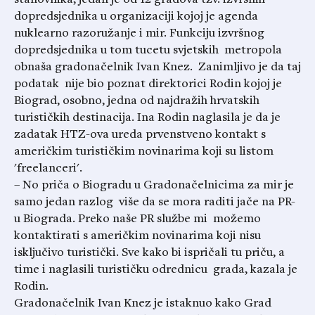
stanovnika, jedan je od 12 gradova tzv. izvršnih
dopredsjednika u organizaciji kojoj je agenda
nuklearno razoružanje i mir. Funkciju izvršnog
dopredsjednika u tom tucetu svjetskih metropola
obnaša gradonačelnik Ivan Knez. Zanimljivo je da taj
podatak nije bio poznat direktorici Rodin kojoj je
Biograd, osobno, jedna od najdražih hrvatskih
turističkih destinacija. Ina Rodin naglasila je da je
zadatak HTZ-ova ureda prvenstveno kontakt s
američkim turističkim novinarima koji su listom
'freelanceri'.
– No priča o Biogradu u Gradonačelnicima za mir je
samo jedan razlog više da se mora raditi jače na PR-
u Biograda. Preko naše PR službe mi možemo
kontaktirati s američkim novinarima koji nisu
isključivo turistički. Sve kako bi ispričali tu priču, a
time i naglasili turističku odrednicu grada, kazala je
Rodin.
Gradonačelnik Ivan Knez je istaknuo kako Grad