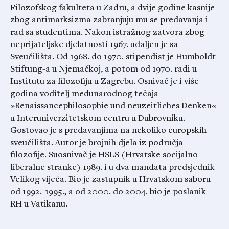
Filozofskog fakulteta u Zadru, a dvije godine kasnije
zbog antimarksizma zabranjuju mu se predavanja i
rad sa studentima. Nakon istražnog zatvora zbog
neprijateljske djelatnosti 1967. udaljen je sa
Sveučilišta. Od 1968. do 1970. stipendist je Humboldt-
Stiftung-a u Njemačkoj, a potom od 1970. radi u
Institutu za filozofiju u Zagrebu. Osnivač je i više
godina voditelj međunarodnog tečaja
»Renaissancephilosophie und neuzeitliches Denken«
u Interuniverzitetskom centru u Dubrovniku.
Gostovao je s predavanjima na nekoliko europskih
sveučilišta. Autor je brojnih djela iz područja
filozofije. Suosnivač je HSLS (Hrvatske socijalno
liberalne stranke) 1989. i u dva mandata predsjednik
Velikog vijeća. Bio je zastupnik u Hrvatskom saboru
od 1992.-1995., a od 2000. do 2004. bio je poslanik
RH u Vatikanu.