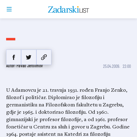
Franjo Zenko,
Autor: Pavao Jerolimov
25.04.2009.
22:00
U Adamovcu je 21. travnja 1931. rođen Franjo Zenko,
filozof i političar. Diplomirao je filozofiju i
germanistiku na Filozofskom fakultetu u Zagrebu,
gdje je 1965. i doktorirao filozofiju. Od 1960.
gimnazijski je profesor filozofije, a od 1961. profesor
fonetičar u Centru za sluh i govor u Zagrebu. Godine
1964. postaje asistent na Katedri za filozofiju