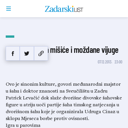
Dvorišni šah za mišiće i moždane vijuge
07.12.2013.
23:00
Ovo je sinonim kulture, govori međunarodni majstor
u šahu i doktor znanosti na Sveučilištu u Zadru
Patrick Levačić dok slaže dvorišne divovske šahovske
figure u atriju uoči partije šaha timskog natjecanja u
dvorišnom šahu koje je organizirala Udruga Cinaz u
sklopu Mjeseca borbe protiv ovisnosti.
Igra u parovima