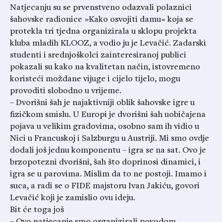
Natjecanju su se prvenstveno odazvali polaznici
šahovske radionice »Kako osvojiti damu« koja se
protekla tri tjedna organizirala u sklopu projekta
kluba mladih KLOOZ, a vodio ju je Levačić. Zadarski
studenti i srednjoškolci zainteresiranoj publici
pokazali su kako na kvalitetan način, istovremeno
koristeći moždane vijuge i cijelo tijelo, mogu
provoditi slobodno u vrijeme.
– Dvorišni šah je najaktivniji oblik šahovske igre u
fizičkom smislu. U Europi je dvorišni šah uobičajena
pojava u velikim gradovima, osobno sam ih vidio u
Nici u Francuskoj i Salzburgu u Austriji. Mi smo ovdje
dodali još jednu komponentu – igra se na sat. Ovo je
brzopotezni dvorišni, šah što doprinosi dinamici, i
igra se u parovima. Mislim da to ne postoji. Imamo i
suca, a radi se o FIDE majstoru Ivan Jakiću, govori
Levačić koji je zamislio ovu ideju.
Bit će toga još