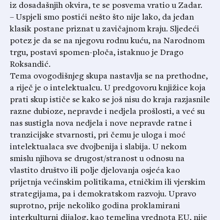
iz dosadašnjih okvira, te se posvema vratio u Zadar.
– Uspjeli smo postići nešto što nije lako, da jedan
klasik postane priznat u zavičajnom kraju. Sljedeći
potez je da se na njegovu rodnu kuću, na Narodnom
trgu, postavi spomen-ploča, istaknuo je Drago
Roksandić.
Tema ovogodišnjeg skupa nastavlja se na prethodne,
a riječ je o intelektualcu. U predgovoru knjižice koja
prati skup ističe se kako se još nisu do kraja razjasnile
razne dubioze, nepravde i nedjela prošlosti, a već su
nas sustigla nova nedjela i nove nepravde ratne i
tranzicijske stvarnosti, pri čemu je uloga i moć
intelektualaca sve dvojbenija i slabija. U nekom
smislu njihova se drugost/stranost u odnosu na
vlastito društvo ili polje djelovanja osjeća kao
prijetnja većinskim politikama, etničkim ili vjerskim
strategijama, pa i demokratskom razvoju. Upravo
suprotno, prije nekoliko godina proklamirani
interkulturni dijalog, kao temeljna vrednota EU, nije