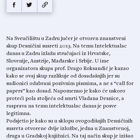
Na Sveučilištu u Zadru jučer je otvoren znanstveni
skup Desničini susreti 2013. Na temu Intelektualac
danas u Zadru izlažu stručnjaci iz Hrvatske,
Slovenije, Austrije, Mađarske i Srbije. U ime
organizatora skupa prof. Drago Roksandić je kazao
kako se ovaj skup razlikuje od dosadašnjih jer su
sudionici odabrani pozivnim pismima, a ne s “call for
papers” kao dosad. Napomenuo je kako će uskoro
proteći pola stoljeća od smrti Vladana Desnice, a
rasprava na temu intelektualac danas je posve
legitimna.
Podsjetio je kako su u sklopu ovogodišnjih Desničinih
susreta otvorene dvije izložbe, jedna u Znanstvenoj,
druga u Gradskoj knjižnici. Na taj način skup je izišao