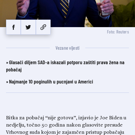
Foto: Reuters
Vezane vijesti
Glasači diljem SAD-a iskazali potporu zaštiti prava žena na
pobačaj
Najmanje 10 poginulih u pucnjavi u Americi
Bitka za pobačaj “nije gotova”, izjavio je Joe Biden u
nedjelju, točno 50 godina nakon glasovite presude
Vrhovnog suda kojom je zajamčen pristup pobačaju