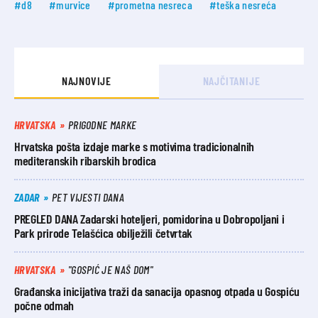
#d8
#murvice
#prometna nesreca
#teška nesreća
NAJNOVIJE
NAJČITANIJE
HRVATSKA
PRIGODNE MARKE
Hrvatska pošta izdaje marke s motivima tradicionalnih
mediteranskih ribarskih brodica
ZADAR
PET VIJESTI DANA
PREGLED DANA Zadarski hoteljeri, pomidorina u Dobropoljani i
Park prirode Telašćica obilježili četvrtak
HRVATSKA
"GOSPIĆ JE NAŠ DOM"
Građanska inicijativa traži da sanacija opasnog otpada u Gospiću
počne odmah