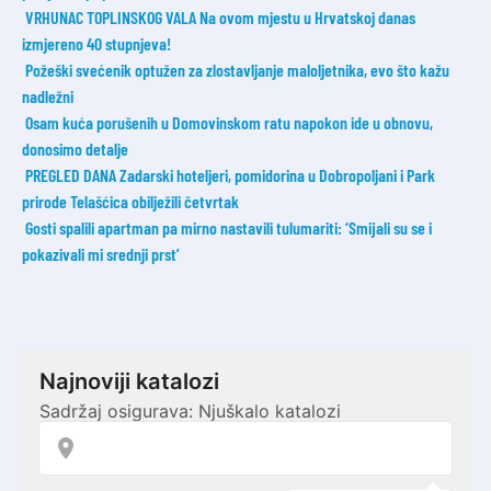
VRHUNAC TOPLINSKOG VALA Na ovom mjestu u Hrvatskoj danas
izmjereno 40 stupnjeva!
Požeški svećenik optužen za zlostavljanje maloljetnika, evo što kažu
nadležni
Osam kuća porušenih u Domovinskom ratu napokon ide u obnovu,
donosimo detalje
PREGLED DANA Zadarski hoteljeri, pomidorina u Dobropoljani i Park
prirode Telašćica obilježili četvrtak
Gosti spalili apartman pa mirno nastavili tulumariti: ‘Smijali su se i
pokazivali mi srednji prst’