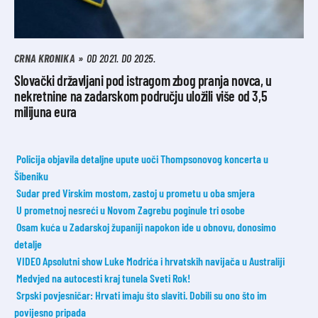
CRNA KRONIKA
OD 2021. DO 2025.
Slovački državljani pod istragom zbog pranja novca, u
nekretnine na zadarskom području uložili više od 3,5
milijuna eura
Policija objavila detaljne upute uoči Thompsonovog koncerta u
Šibeniku
Sudar pred Virskim mostom, zastoj u prometu u oba smjera
U prometnoj nesreći u Novom Zagrebu poginule tri osobe
Osam kuća u Zadarskoj županiji napokon ide u obnovu, donosimo
detalje
VIDEO Apsolutni show Luke Modrića i hrvatskih navijača u Australiji
Medvjed na autocesti kraj tunela Sveti Rok!
Srpski povjesničar: Hrvati imaju što slaviti. Dobili su ono što im
povijesno pripada