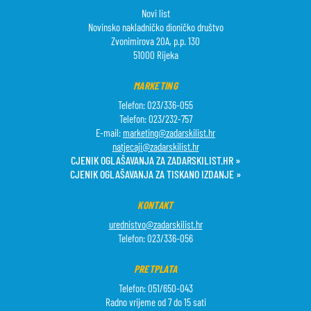
Novi list
Novinsko nakladničko dioničko društvo
Zvonimirova 20A, p.p. 130
51000 Rijeka
MARKETING
Telefon: 023/336-055
Telefon: 023/232-757
E-mail:
marketing@zadarskilist.hr
natjecaji@zadarskilist.hr
CJENIK OGLAŠAVANJA ZA ZADARSKILIST.HR »
CJENIK OGLAŠAVANJA ZA TISKANO IZDANJE »
KONTAKT
urednistvo@zadarskilist.hr
Telefon: 023/336-056
PRETPLATA
Telefon: 051/650-043
Radno vrijeme od 7 do 15 sati