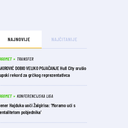
NAJNOVIJE
NAJČITANIJE
OGOMET
TRANSFER
AKIROVIĆ DOBIO VELIKO POJAČANJE Hull City srušio
lupski rekord za grčkog reprezentativca
OGOMET
KONFERENCIJSKA LIGA
ener Hajduka uoči Žalgirisa: ‘Moramo ući s
entalitetom pobjednika’