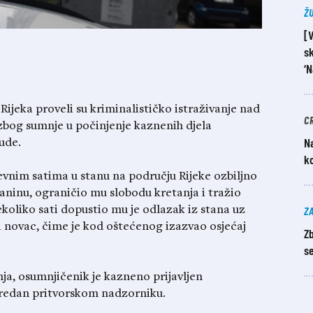
Ž
[
sk
‘N
e Rijeka proveli su kriminalističko istraživanje nad
C
bog sumnje u počinjenje kaznenih djela
Na
ude.
k
nevnim satima u stanu na području Rijeke ozbiljno
aninu, ograničio mu slobodu kretanja i tražio
Z
liko sati dopustio mu je odlazak iz stana uz
novac, čime je kod oštećenog izazvao osjećaj
Z
se
nja, osumnjičenik je kazneno prijavljen
redan pritvorskom nadzorniku.