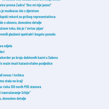
vice prema Zadru! ‘Ovo mi nije jasno!’
m je muškarac bio s djetetom
lupski rekord za grčkog reprezentativca
e u obnovu, donosimo detalje
nom toku, bio je i ‘mrtav pijan’
ipremili glazbeni spektakl i bogatu ponudu
va odjela
eri
ekorder po broju dobivenih kazni u Saboru
 To može imati katastrofalne posljedice
li novac i torbica
mu stala na kraj!
vac čeka 130 novih POS stanova
ti naoružavanje Srbije”
u, donosimo detalje