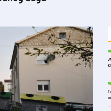
N
J
k
N
Tr
m