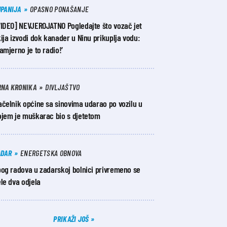
UPANIJA
OPASNO PONAŠANJE
VIDEO] NEVJEROJATNO Pogledajte što vozač jet
ija izvodi dok kanader u Ninu prikuplja vodu:
amjerno je to radio!’
RNA KRONIKA
DIVLJAŠTVO
čelnik općine sa sinovima udarao po vozilu u
ojem je muškarac bio s djetetom
ADAR
ENERGETSKA OBNOVA
bog radova u zadarskoj bolnici privremeno se
le dva odjela
PRIKAŽI JOŠ