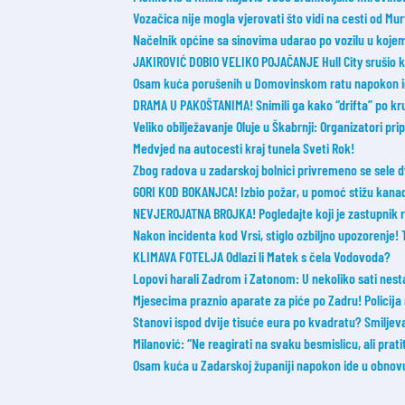
Vozačica nije mogla vjerovati što vidi na cesti od Mur
Načelnik općine sa sinovima udarao po vozilu u koje
JAKIROVIĆ DOBIO VELIKO POJAČANJE Hull City srušio k
Osam kuća porušenih u Domovinskom ratu napokon id
DRAMA U PAKOŠTANIMA! Snimili ga kako “drifta” po kruž
Veliko obilježavanje Oluje u Škabrnji: Organizatori pr
Medvjed na autocesti kraj tunela Sveti Rok!
Zbog radova u zadarskoj bolnici privremeno se sele d
GORI KOD BOKANJCA! Izbio požar, u pomoć stižu kanad
NEVJEROJATNA BROJKA! Pogledajte koji je zastupnik r
Nakon incidenta kod Vrsi, stiglo ozbiljno upozorenje!
KLIMAVA FOTELJA Odlazi li Matek s čela Vodovoda?
Lopovi harali Zadrom i Zatonom: U nekoliko sati nesta
Mjesecima praznio aparate za piće po Zadru! Policija 
Stanovi ispod dvije tisuće eura po kvadratu? Smilje
Milanović: “Ne reagirati na svaku besmislicu, ali prati
Osam kuća u Zadarskoj županiji napokon ide u obnov