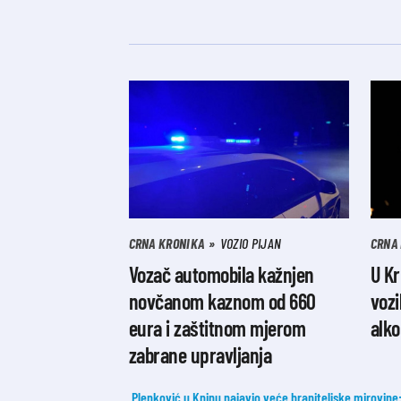
CRNA KRONIKA
VOZIO PIJAN
CRNA
Vozač automobila kažnjen
U K
novčanom kaznom od 660
vozi
eura i zaštitnom mjerom
alko
zabrane upravljanja
Plenković u Kninu najavio veće braniteljske mirovine