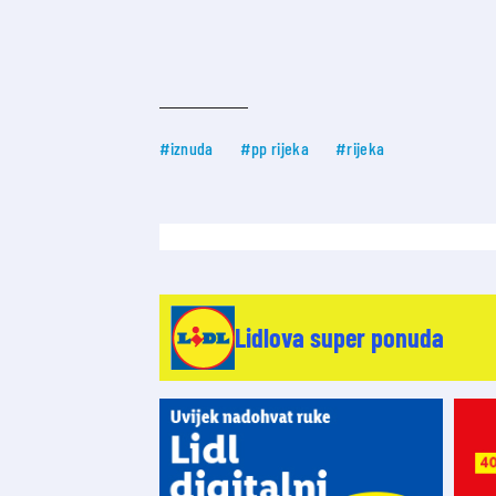
#iznuda
#pp rijeka
#rijeka
Lidlova super ponuda