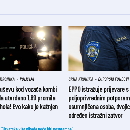
 KRONIKA
POLICIJA
CRNA KRONIKA
EUROPSKI FONDOVI
ruševu kod vozača kombi
EPPO istražuje prijevare s
la utvrđeno 1,89 promila
poljoprivrednim potporama
hola! Evo kako je kažnjen
osumnjičena osoba, dvojic
određen istražni zatvor
: “Hrvatska više nikada neće biti nespremna”