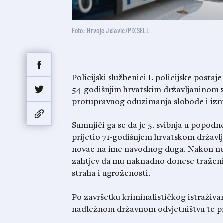
Foto: Hrvoje Jelavic/PIXSELL
Policijski službenici I. policijske postaj
54-godišnjim hrvatskim državljaninom z
protupravnog oduzimanja slobode i izn
Sumnjiči ga se da je 5. svibnja u popod
prijetio 71-godišnjem hrvatskom državlj
novac na ime navodnog duga. Nakon neko
zahtjev da mu naknadno donese traženi 
straha i ugroženosti.
Po završetku kriminalističkog istraživa
nadležnom državnom odvjetništvu te p