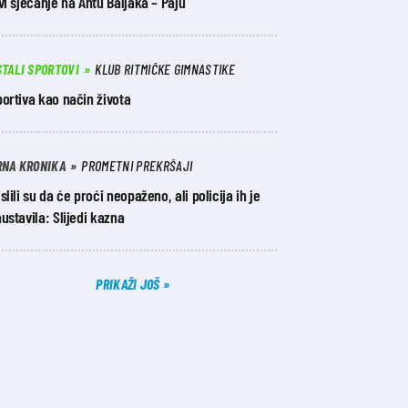
vi sjećanje na Antu Baljaka – Paju
STALI SPORTOVI
KLUB RITMIČKE GIMNASTIKE
ortiva kao način života
RNA KRONIKA
PROMETNI PREKRŠAJI
slili su da će proći neopaženo, ali policija ih je
ustavila: Slijedi kazna
PRIKAŽI JOŠ