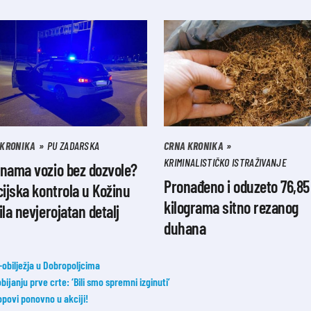
 KRONIKA
PU ZADARSKA
CRNA KRONIKA
KRIMINALISTIČKO ISTRAŽIVANJE
inama vozio bez dozvole?
Pronađeno i oduzeto 76,85
cijska kontrola u Kožinu
kilograma sitno rezanog
ila nevjerojatan detalj
duhana
bilježja u Dobropoljcima
janju prve crte: ‘Bili smo spremni izginuti’
opovi ponovno u akciji!