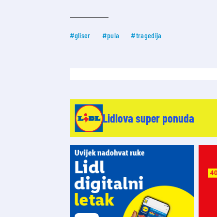
#gliser
#pula
#tragedija
Lidlova super ponuda