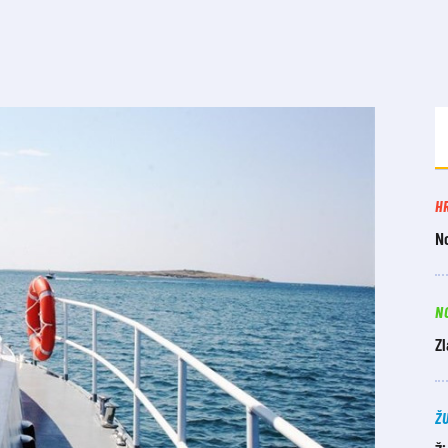
H
N
N
Zl
Ž