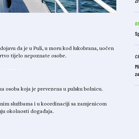
Ži
O
Sp
a dojavu da je u Puli, u moru kod lukobrana, uočen
C
mrtvo tijelo nepoznate osobe.
Mi
za
na osoba koja je prevezena u pulsku bolnicu.
ležnim službama i u koordinaciji sa zamjenicom
ju okolnosti događaja.