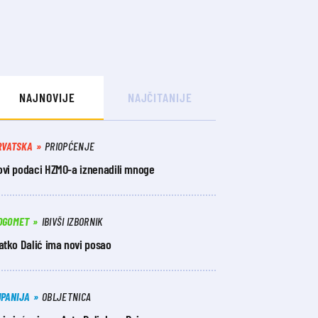
NAJNOVIJE
NAJČITANIJE
RVATSKA
PRIOPĆENJE
ovi podaci HZMO-a iznenadili mnoge
OGOMET
IBIVŠI IZBORNIK
atko Dalić ima novi posao
UPANIJA
OBLJETNICA