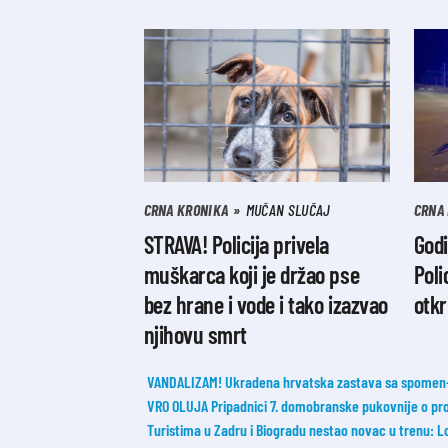
CRNA KRONIKA
MUČAN SLUČAJ
CRNA
STRAVA! Policija privela
God
muškarca koji je držao pse
Poli
bez hrane i vode i tako izazvao
otkr
njihovu smrt
VANDALIZAM! Ukradena hrvatska zastava sa spomen-o
VRO OLUJA Pripadnici 7. domobranske pukovnije o probi
Turistima u Zadru i Biogradu nestao novac u trenu: L