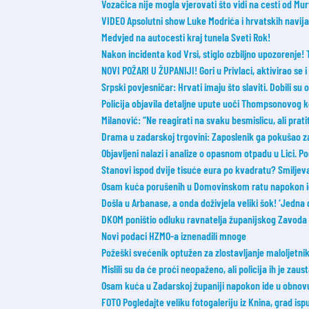
Vozačica nije mogla vjerovati što vidi na cesti od Mur
VIDEO Apsolutni show Luke Modrića i hrvatskih navijač
Medvjed na autocesti kraj tunela Sveti Rok!
Nakon incidenta kod Vrsi, stiglo ozbiljno upozorenje!
NOVI POŽARI U ŽUPANIJI! Gori u Privlaci, aktivirao se 
Srpski povjesničar: Hrvati imaju što slaviti. Dobili su
Policija objavila detaljne upute uoči Thompsonovog 
Milanović: “Ne reagirati na svaku besmislicu, ali prati
Drama u zadarskoj trgovini: Zaposlenik ga pokušao zaus
Objavljeni nalazi i analize o opasnom otpadu u Lici. 
Stanovi ispod dvije tisuće eura po kvadratu? Smilje
Osam kuća porušenih u Domovinskom ratu napokon id
Došla u Arbanase, a onda doživjela veliki šok! ‘Jedna 
DKOM poništio odluku ravnatelja županijskog Zavoda 
Novi podaci HZMO-a iznenadili mnoge
Požeški svećenik optužen za zlostavljanje maloljetnik
Mislili su da će proći neopaženo, ali policija ih je zaust
Osam kuća u Zadarskoj županiji napokon ide u obnov
FOTO Pogledajte veliku fotogaleriju iz Knina, grad ispu