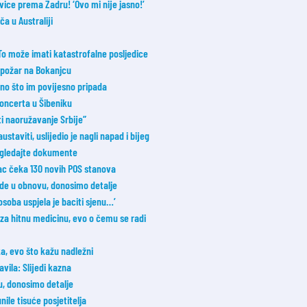
vice prema Zadru! ‘Ovo mi nije jasno!’
a u Australiji
 To može imati katastrofalne posljedice
i požar na Bokanjcu
 ono što im povijesno pripada
koncerta u Šibeniku
ti naoružavanje Srbije”
taviti, uslijedio je nagli napad i bijeg
Pogledajte dokumente
vac čeka 130 novih POS stanova
e u obnovu, donosimo detalje
osoba uspjela je baciti sjenu…’
za hitnu medicinu, evo o čemu se radi
a, evo što kažu nadležni
avila: Slijedi kazna
u, donosimo detalje
nile tisuće posjetitelja