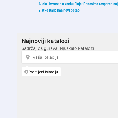
Cijela Hrvatska u znaku Oluje: Donosimo raspored na
Zlatko Dalić ima novi posao