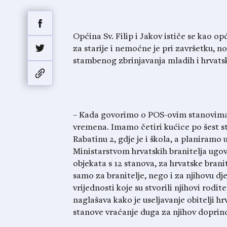
Općina Sv. Filip i Jakov ističe se kao op
za starije i nemoćne je pri završetku, no
stambenog zbrinjavanja mladih i hrvatsk
– Kada govorimo o POS-ovim stanovima, 
vremena. Imamo četiri kućice po šest st
Rabatinu 2, gdje je i škola, a planiramo 
Ministarstvom hrvatskih branitelja ugo
objekata s 12 stanova, za hrvatske brani
samo za branitelje, nego i za njihovu dje
vrijednosti koje su stvorili njihovi rodit
naglašava kako je useljavanje obitelji hrv
stanove vraćanje duga za njihov doprin