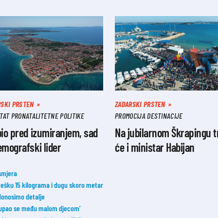
RSKI PRSTEN
ZADARSKI PRSTEN
TAT PRONATALITETNE POLITIKE
PROMOCIJA DESTINACIJE
bio pred izumiranjem, sad
Na jubilarnom Škrapingu t
emografski lider
će i ministar Habijan
smjera
 tešku 15 kilograma i dugu skoro metar
donosimo detalje
 ‘Kupao se među malom djecom’