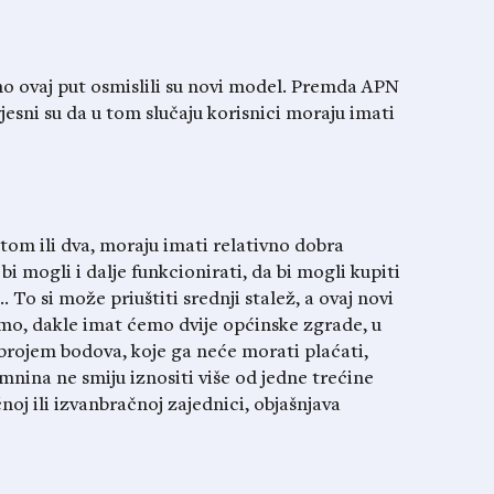
no ovaj put osmislili su novi model. Premda APN
esni su da u tom slučaju korisnici moraju imati
tom ili dva, moraju imati relativno dobra
i mogli i dalje funkcionirati, da bi mogli kupiti
 To si može priuštiti srednji stalež, a ovaj novi
dimo, dakle imat ćemo dvije općinske zgrade, u
 brojem bodova, koje ga neće morati plaćati,
jamnina ne smiju iznositi više od jedne trećine
oj ili izvanbračnoj zajednici, objašnjava