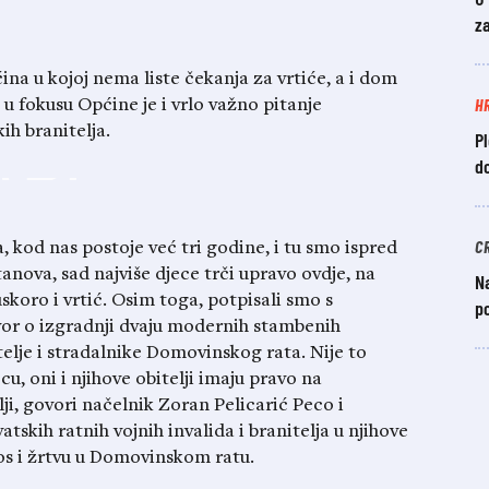
za
ćina u kojoj nema liste čekanja za vrtiće, a i dom
H
 u fokusu Općine je i vrlo važno pitanje
ih branitelja.
P
d
C
kod nas postoje već tri godine, i tu smo ispred
anova, sad najviše djece trči upravo ovdje, na
N
uskoro i vrtić. Osim toga, potpisali smo s
p
vor o izgradnji dvaju modernih stambenih
telje i stradalnike Domovinskog rata. Nije to
cu, oni i njihove obitelji imaju pravo na
elji, govori načelnik Zoran Pelicarić Peco i
atskih ratnih vojnih invalida i branitelja u njihove
os i žrtvu u Domovinskom ratu.