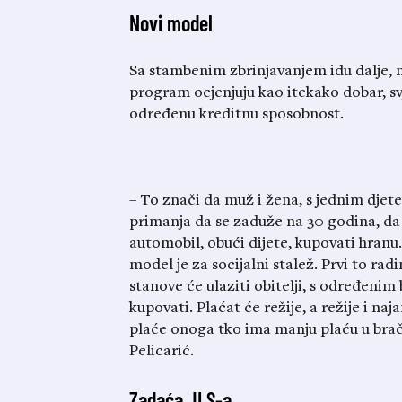
Novi model
Sa stambenim zbrinjavanjem idu dalje, 
program ocjenjuju kao itekako dobar, svj
određenu kreditnu sposobnost.
– To znači da muž i žena, s jednim djete
primanja da se zaduže na 30 godina, da b
automobil, obući dijete, kupovati hranu…
model je za socijalni stalež. Prvi to ra
stanove će ulaziti obitelji, s određenim
kupovati. Plaćat će režije, a režije i na
plaće onoga tko ima manju plaću u bračn
Pelicarić.
Zadaća JLS-a