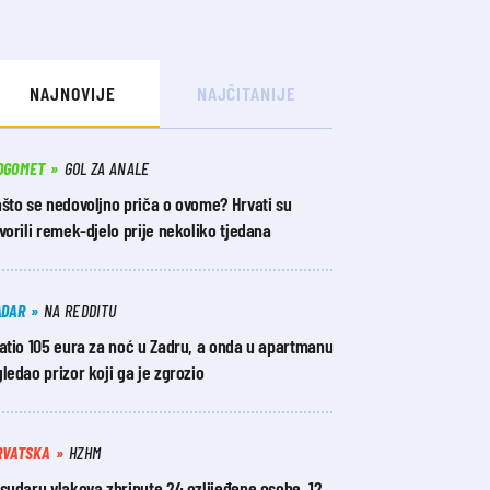
NAJNOVIJE
NAJČITANIJE
OGOMET
GOL ZA ANALE
što se nedovoljno priča o ovome? Hrvati su
vorili remek-djelo prije nekoliko tjedana
ADAR
NA REDDITU
atio 105 eura za noć u Zadru, a onda u apartmanu
ledao prizor koji ga je zgrozio
RVATSKA
HZHM
sudaru vlakova zbrinute 24 ozlijeđene osobe, 12