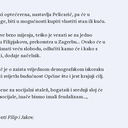
ski optećerena, nastavlja Pelicarić, pa će u
e, biti u mogućnosti kupiti vlastiti stan ili kuću.
sve brzo mijenja, teško je vezati se za jedno
 u Filipjakovu, prekosutra u Zagrebu… Ovako će u
mati veću slobodu, odlučiti kamo će i kako s
i, dodaje načelnik.
iječ je o zaista vrijednom demografskom iskoraku
i svijetlu budućnost Općine što i jest krajnji cilj.
e za socijalni stalež, bogataši i srednji sloj će
socijale, inače bismo imali feudalizam…,
ti Filip i Jakov.