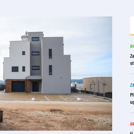
N
Za
st
Z
Pl
ug
H
U 