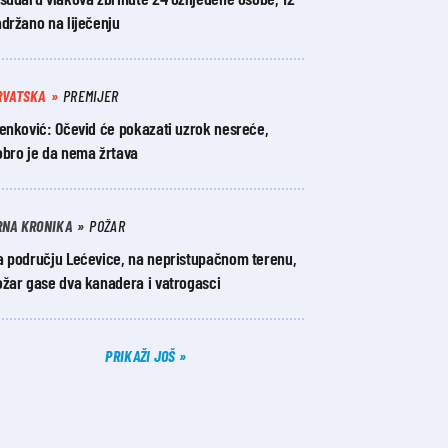
držano na liječenju
RVATSKA
PREMIJER
lenković: Očevid će pokazati uzrok nesreće,
obro je da nema žrtava
RNA KRONIKA
POŽAR
a području Lećevice, na nepristupačnom terenu,
ožar gase dva kanadera i vatrogasci
PRIKAŽI JOŠ