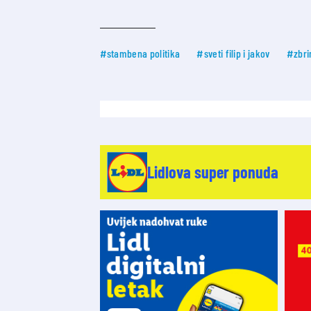
#stambena politika
#sveti filip i jakov
#zbri
Lidlova super ponuda