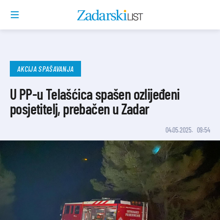
AKCIJA SPAŠAVANJA
U PP-u Telašćica spašen ozlijeđeni
posjetitelj, prebačen u Zadar
04.05.2025.
09:54