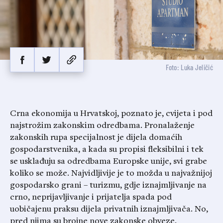
Foto: Luka Jeličić
Crna ekonomija u Hrvatskoj, poznato je, cvijeta i pod
najstrožim zakonskim odredbama. Pronalaženje
zakonskih rupa specijalnost je dijela domaćih
gospodarstvenika, a kada su propisi fleksibilni i tek
se usklađuju sa odredbama Europske unije, svi grabe
koliko se može. Najvidljivije je to možda u najvažnijoj
gospodarsko grani – turizmu, gdje iznajmljivanje na
crno, neprijavljivanje i prijatelja spada pod
uobičajenu praksu dijela privatnih iznajmljivača. No,
pred njima su brojne nove zakonske obveze.