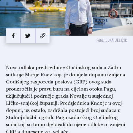
Foto: LUKA JELIČIĆ
Nova odluka predsjednice Općinskog suda u Zadru
sutkinje Marije Knez koja je donijela dopunu izmjena
Godišnjeg rasporeda poslova (GRP) ovog suda
prouzročila je pravu buru na cijelom otoku Pagu,
uključujući i područje grada Novalje u susjednoj
Ličko-senjskoj županiji. Predsjednica Knez je u ovoj
dopuni, uz ostalo, zadržala postojeći broj sudaca u
Stalnoj službi u gradu Pagu zadarskog Općinskog
suda koji su tamo djelovali do njene odluke o izmjeni
GRP-a donesene 20. veljače.