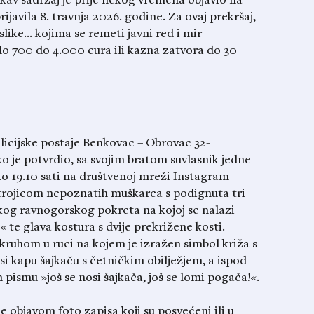
av sadržaj je prije nekog vremena objavio na
rijavila 8. travnja 2026. godine. Za ovaj prekršaj,
slike… kojima se remeti javni red i mir
do 700 do 4.000 eura ili kazna zatvora do 30
icijske postaje Benkovac – Obrovac 32-
ako je potvrdio, sa svojim bratom suvlasnik jedne
 oko 19.10 sati na društvenoj mreži Instagram
š trojicom nepoznatih muškarca s podignuta tri
kog ravnogorskog pokreta na kojoj se nalazi
« te glava kostura s dvije prekrižene kosti.
s kruhom u ruci na kojem je izražen simbol križa s
nosi kapu šajkaču s četničkim obilježjem, a ispod
m pismu »još se nosi šajkača, još se lomi pogača!«.
 objavom foto zapisa koji su posvećeni ili u