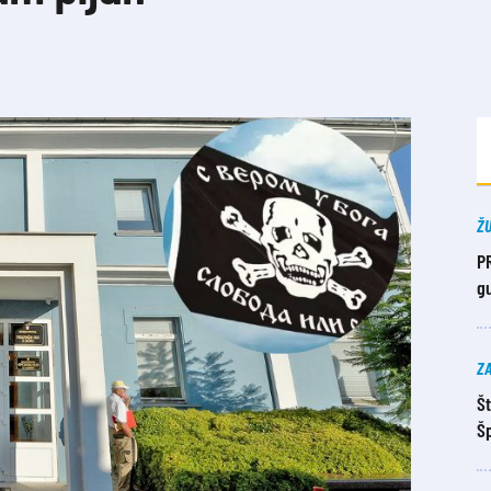
Ž
P
g
Z
Št
Šp