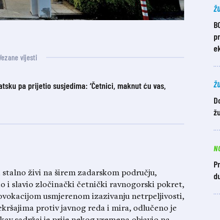
Ž
B
pr
ek
Vezane vijesti
Ž
sku pa prijetio susjedima: ‘Četnici, maknut ću vas,
D
žu
N
Pr
i stalno živi na širem zadarskom području,
du
ao i slavio zločinački četnički ravnogorski pokret,
rovokacijom usmjerenom izazivanju netrpeljivosti,
ekršajima protiv javnog reda i mira, odlučeno je