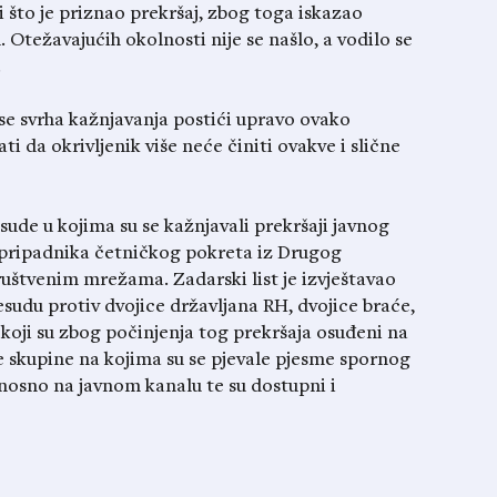
i što je priznao prekršaj, zbog toga iskazao
 Otežavajućih okolnosti nije se našlo, a vodilo se
.
se svrha kažnjavanja postići upravo ovako
 da okrivljenik više neće činiti ovakve i slične
sude u kojima su se kažnjavali prekršaji javnog
te pripadnika četničkog pokreta iz Drugog
 društvenim mrežama. Zadarski list je izvještavao
esudu protiv dvojice državljana RH, dvojice braće,
koji su zbog počinjenja tog prekršaja osuđeni na
e skupine na kojima su se pjevale pjesme spornog
dnosno na javnom kanalu te su dostupni i