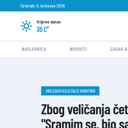
Četvrtak, 6. kolovoza 2026
Vrijeme danas
30 C°
NASLOVNICA
NOVOSTI
ZADAR &
VRIJEĐAO OSJEĆAJE HRVATIMA
Zbog veličanja če
"Sramim se, bio s