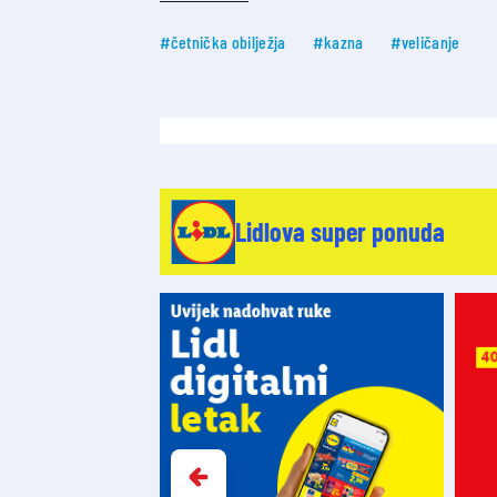
#četnička obilježja
#kazna
#veličanje
Lidlova super ponuda