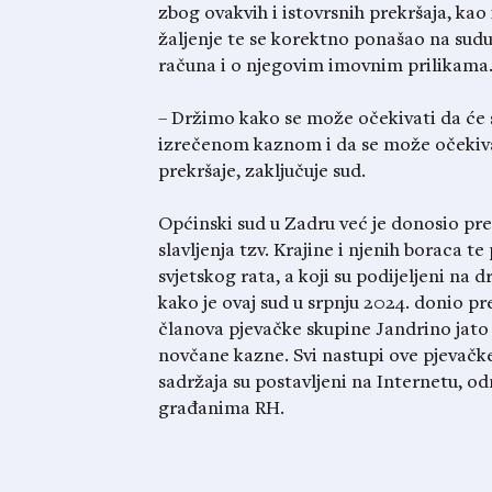
zbog ovakvih i istovrsnih prekršaja, kao 
žaljenje te se korektno ponašao na sudu.
računa i o njegovim imovnim prilikama
– Držimo kako se može očekivati da će 
izrečenom kaznom i da se može očekivati
prekršaje, zaključuje sud.
Općinski sud u Zadru već je donosio pre
slavljenja tzv. Krajine i njenih boraca 
svjetskog rata, a koji su podijeljeni na
kako je ovaj sud u srpnju 2024. donio pr
članova pjevačke skupine Jandrino jato 
novčane kazne. Svi nastupi ove pjevačk
sadržaja su postavljeni na Internetu, o
građanima RH.