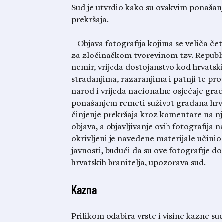
Sud je utvrdio kako su ovakvim ponašanj
prekršaja.
– Objava fotografija kojima se veliča če
za zločinačkom tvorevinom tzv. Republ
nemir, vrijeđa dostojanstvo kod hrvatski
stradanjima, razaranjima i patnji te pro
narod i vrijeđa nacionalne osjećaje gr
ponašanjem remeti suživot građana hrvat
činjenje prekršaja kroz komentare na nj
objava, a objavljivanje ovih fotografija
okrivljeni je navedene materijale učin
javnosti, budući da su ove fotografije 
hrvatskih branitelja, upozorava sud.
Kazna
Prilikom odabira vrste i visine kazne sud