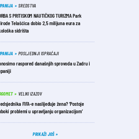
UPANIJA
SREDSTVA
ORBA S PRITISKOM NAUTIČKOG TURIZMA Park
irode Telašćica dobio 2,5 milijuna eura za
ološka sidrišta
UPANIJA
POSLJEDNJI ISPRAĆAJI
onosimo raspored današnjih sprovoda u Zadru i
paniji
OGOMET
VELIKI IZAZOV
edsjednika FIFA-e naslijeđuje žena? ‘Postoje
boki problemi u upravljanju organizacijom’
PRIKAŽI JOŠ