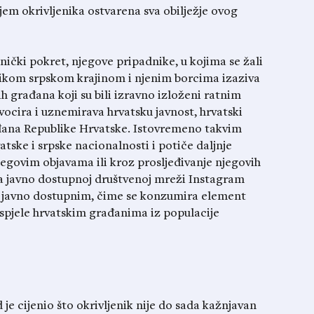
em okrivljenika ostvarena sva obilježje ovog
tnički pokret, njegove pripadnike, u kojima se žali
ikom srpskom krajinom i njenim borcima izaziva
h građana koji su bili izravno izloženi ratnim
vocira i uznemirava hrvatsku javnost, hrvatski
ađana Republike Hrvatske. Istovremeno takvim
ske i srpske nacionalnosti i potiče daljnje
egovim objavama ili kroz prosljeđivanje njegovih
 na javno dostupnoj društvenoj mreži Instagram
io javno dostupnim, čime se konzumira element
dospjele hrvatskim građanima iz populacije
 je cijenio što okrivljenik nije do sada kažnjavan