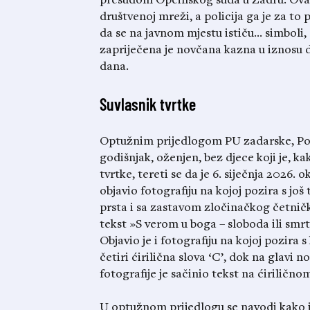
presudom Općinskog suda u Zadru. Ovak
društvenoj mreži, a policija ga je za to p
da se na javnom mjestu ističu… simboli, 
zapriječena je novčana kazna u iznosu 
dana.
Suvlasnik tvrtke
Optužnim prijedlogom PU zadarske, Pol
godišnjak, oženjen, bez djece koji je, k
tvrtke, tereti se da je 6. siječnja 2026.
objavio fotografiju na kojoj pozira s jo
prsta i sa zastavom zločinačkog četnič
tekst »S verom u boga – sloboda ili smrt
Objavio je i fotografiju na kojoj pozira 
četiri ćirilična slova ‘C’, dok na glavi 
fotografije je sačinio tekst na ćirilično
U optužnom prijedlogu se navodi kako je