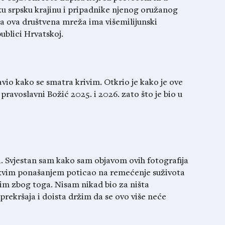
iku srpsku krajinu i pripadnike njenog oružanog
 da ova društvena mreža ima višemilijunski
ublici Hrvatskoj.
javio kako se smatra krivim. Otkrio je kako je ove
ravoslavni Božić 2025. i 2026. zato što je bio u
. Svjestan sam kako sam objavom ovih fotografija
takvim ponašanjem poticao na remećenje suživota
mim zbog toga. Nisam nikad bio za ništa
prekršaja i doista držim da se ovo više neće