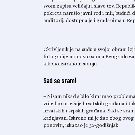
svom zapisu veličaju i slave tzv. Republ
pokreta narušio javni red i mir, budući
auditorij, dostupna je i građanima u Rep
Okrivljenik je na sudu u svojoj obrani iz
fotografije napravio sam u Beogradu za p
alkoholiziranom stanju.
Sad se srami
– Nisam nikad s bilo kim imao problema
vrijeđao osjećaje hrvatskih građana i 
hrvatskih i srpskih građana. Sad se sra
kažnjavan. Iskreno mi je žao zbog ovog 
ponoviti, iskazao je 32-godišnjak.