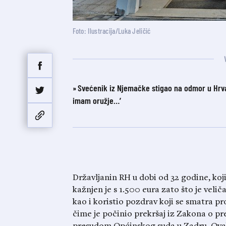
Foto: Ilustracija/Luka Jeličić
Svećenik iz Njemačke stigao na odmor u Hrvat
imam oružje…’
Državljanin RH u dobi od 32 godine, koj
kažnjen je s 1.500 eura zato što je velič
kao i koristio pozdrav koji se smatra p
čime je počinio prekršaj iz Zakona o pr