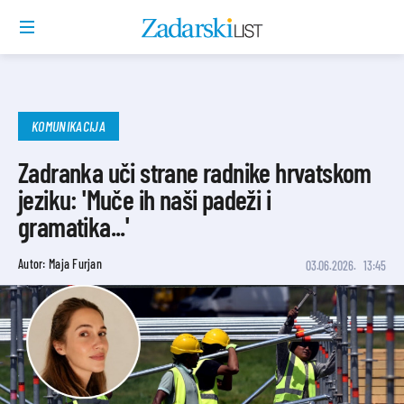
KOMUNIKACIJA
Zadranka uči strane radnike hrvatskom
jeziku: 'Muče ih naši padeži i
gramatika...'
Autor: Maja Furjan
03.06.2026.
13:45