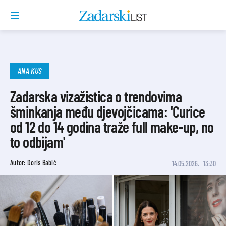
ANA KUS
Zadarska vizažistica o trendovima
šminkanja među djevojčicama: 'Curice
od 12 do 14 godina traže full make-up, no
to odbijam'
Autor: Doris Babić
14.05.2026.
13:30