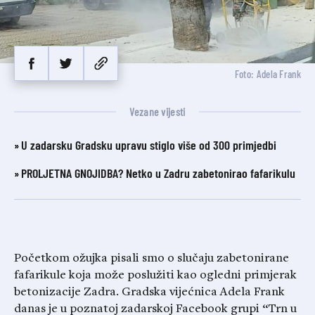
Foto: Adela Frank
Vezane vijesti
U zadarsku Gradsku upravu stiglo više od 300 primjedbi
PROLJETNA GNOJIDBA? Netko u Zadru zabetonirao fafarikulu
Početkom ožujka pisali smo o slučaju zabetonirane
fafarikule koja može poslužiti kao ogledni primjerak
betonizacije Zadra. Gradska vijećnica Adela Frank
danas je u poznatoj zadarskoj Facebook grupi “Trn u