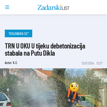
"OSLOBAĐA SE"
TRN U OKU U tijeku debetonizacija
stabala na Putu Dikla
Autor: K.E.
12.03.2024.
12:27