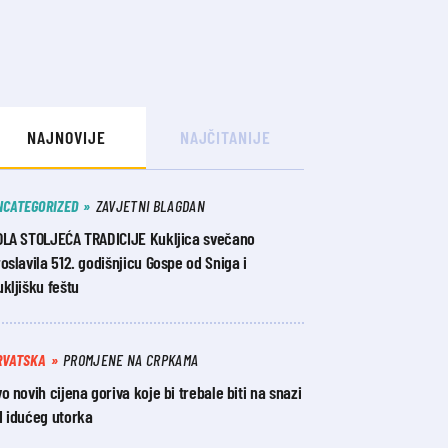
NAJNOVIJE
NAJČITANIJE
NCATEGORIZED
ZAVJETNI BLAGDAN
OLA STOLJEĆA TRADICIJE Kukljica svečano
oslavila 512. godišnjicu Gospe od Sniga i
kljišku feštu
RVATSKA
PROMJENE NA CRPKAMA
o novih cijena goriva koje bi trebale biti na snazi
d idućeg utorka