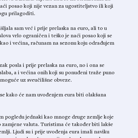
 posao koji nije vezan za ugostiteljstvo ili koji
gu prilagoditi.
jala sam već i prije prelaska na euro, ali to u
oslova vrlo ograničen i teško je naći posao koji se
 kao i većina, računam na sezonu koju odrađujem
k posla i prije prelaska na euro, no i ona se
laba, a i većina onih koji su ponuđeni traže puno
emoguće uz sveučilišne obveze.
u se kako će nam uvođenjem eura biti olakšana
tom pogledu jednaki kao mnoge druge zemlje koje
zamjene valuta. Turistima će također biti lakše
zemlji. Ljudi su i prije uvođenja eura imali naviku