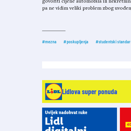
govoriti cijene automobila ili nekretni
pa ne vidim veliki problem zbog uvođenja
#mezna
#poskupljenja
#studentski standar
Lidlova super ponuda