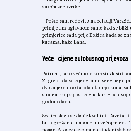
U blagdansko vrijeme ukidaju se većinom
autobusne tvrtke.
– Pošto sam redovito na relaciji Varažd
primijetim uglavnom samo kad se bliži t
primjerice sada prije Božića kada se zn
kućama, kaže Lana.
Veće i cijene autobusnog prijevoza
Patricia, iako većinom koristi vlastiti a
Zagreb i da su cijene puno veće nego pr
dvosmjerna karta bila oko 140 kuna, sad 
studentski popust cijena karte na ovoj r
godinu dana.
Sve tri slažu se da će kvaliteta života 
biti ugrožena, u manjoj ili većoj mjeri. 
posao. A kakva je ponuda studentskih po