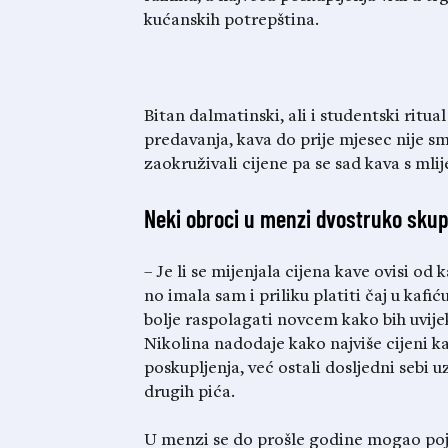
kućanskih potrepština.
Bitan dalmatinski, ali i studentski ritual
predavanja, kava do prije mjesec nije s
zaokruživali cijene pa se sad kava s mli
Neki obroci u menzi dvostruko skupl
– Je li se mijenjala cijena kave ovisi od 
no imala sam i priliku platiti čaj u kafi
bolje raspolagati novcem kako bih uvijek
Nikolina nadodaje kako najviše cijeni kaf
poskupljenja, već ostali dosljedni sebi uz
drugih pića.
U menzi se do prošle godine mogao pojes