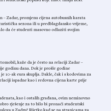
 i studentski popusti koje inače imaju neke
in – Zadar, promjenu cijena autobusnih karata
uristička sezona ili u predblagdansko vrijeme,
alo da će studenti masovno odlaziti svojim
utomobil, kaže da je često na relaciji Zadar –
ije godinu dana. Dok je prošle godine
je 10-ak eura skuplja. Dakle, čak i s kodovima za
elaciji ispadne kao i redovna cijena karte prije
studenata, kao i ostalih građana, ovim neminovno
Dobro rješenje za to bilo bi pronaći studentski
slova u Zadru? Rijetko kad se na stranicama za