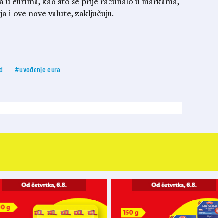
na u eurima, kao što se prije računalo u markama,
 i ove nove valute, zaključuju.
d
#uvođenje eura