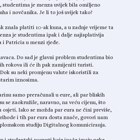
, studentima je menza uvijek bila omiljeno
a i novčanika. Je li to još uvijek tako?
 znala platiti 10-ak kuna, a u zadnje vrijeme ta
enza je studentima ipak i dalje najisplativija
a i Patricia u menzi rjeđe.
davaca. Do sad je glavni problem studentima bio
h rokova ili će ih pak zamijeniti turisti.
Dok su neki promjenu valute iskoristili za
 starim iznosima.
inu samo preračunali u eure, ali par bliskih
su se zaokružile, naravno, na veću cijenu, što
osjeti. Iako se možda par eura ne čini previše,
rihode i tih par eura dosta znače, govori nam
plomskom studiju Digitalnog komuniciranja.