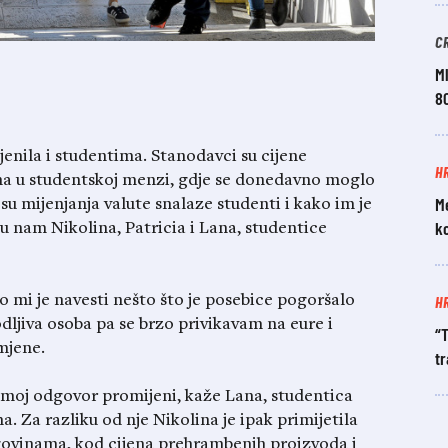
C
Ml
8
nila i studentima. Stanodavci su cijene
H
ana u studentskoj menzi, gdje se donedavno moglo
M
esu mijenjanja valute snalaze studenti i kako im je
k
u nam Nikolina, Patricia i Lana, studentice
H
o mi je navesti nešto što je posebice pogoršalo
dljiva osoba pa se brzo privikavam na eure i
“T
mjene.
tr
e moj odgovor promijeni, kaže Lana, studentica
. Za razliku od nje Nikolina je ipak primijetila
trgovinama, kod cijena prehrambenih proizvoda i