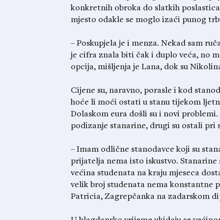
konkretnih obroka do slatkih poslastica
mjesto odakle se moglo izaći punog trbuh
– Poskupjela je i menza. Nekad sam ručak
je cifra znala biti čak i duplo veća, no m
opcija, mišljenja je Lana, dok su Nikolin
Cijene su, naravno, porasle i kod stano
hoće li moći ostati u stanu tijekom ljetni
Dolaskom eura došli su i novi problemi. 
podizanje stanarine, drugi su ostali pri
– Imam odlične stanodavce koji su stanar
prijatelja nema isto iskustvo. Stanarine 
većina studenata na kraju mjeseca dosta 
velik broj studenata nema konstantne p
Patricia, Zagrepčanka na zadarskom di