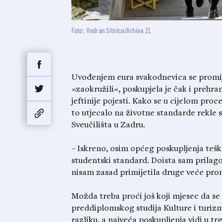
Foto: Vedran Sitnica/Arhiva ZL
Uvođenjem eura svakodnevica se promije
»zaokružili«, poskupjela je čak i prehr
jeftinije pojesti. Kako se u cijelom proc
to utjecalo na životne standarde rekle s
Sveučilišta u Zadru.
– Iskreno, osim općeg poskupljenja tešk
studentski standard. Doista sam prilago
nisam zasad primijetila druge veće pro
Možda treba proći još koji mjesec da s
preddiplomskog studija Kulture i turizma
razliku, a najveća poskupljenja vidi u 