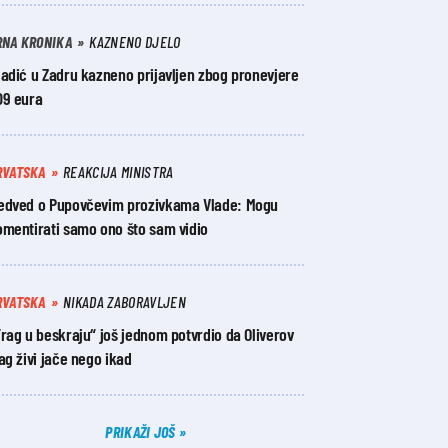
RNA KRONIKA
KAZNENO DJELO
adić u Zadru kazneno prijavljen zbog pronevjere
09 eura
RVATSKA
REAKCIJA MINISTRA
edved o Pupovčevim prozivkama Vlade: Mogu
omentirati samo ono što sam vidio
RVATSKA
NIKADA ZABORAVLJEN
rag u beskraju“ još jednom potvrdio da Oliverov
ag živi jače nego ikad
PRIKAŽI JOŠ