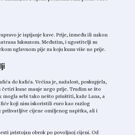
 upravo je ispijanje kave. Prije, između ili nakon
matrana luksuzom. Međutim, i ugostitelji su
jekom uglavnom pije za koju kunu više no prije.
ji
kafića do kafića. Većina je, nažalost, poskupjela,
ću četiri kune manje nego prije. Trudim se što
 mogla sebi tako nešto priuštiti, kaže Lana, a
iće koji nisu iskoristili euro kao razlog
 prihvatljive cijene omiljenog napitka, ali i
ti pristojan obrok po povoljnoj cijeni. Od