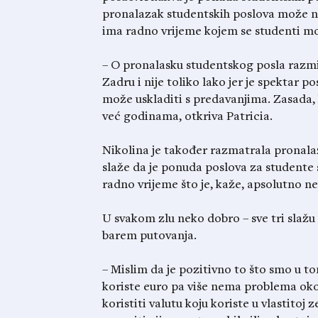
pronalazak studentskih poslova može naći
ima radno vrijeme kojem se studenti mo
– O pronalasku studentskog posla razmišl
Zadru i nije toliko lako jer je spektar p
može uskladiti s predavanjima. Zasada,
već godinama, otkriva Patricia.
Nikolina je također razmatrala pronalaza
slaže da je ponuda poslova za studente s
radno vrijeme što je, kaže, apsolutno n
U svakom zlu neko dobro – sve tri slaž
barem putovanja.
– Mislim da je pozitivno to što smo u 
koriste euro pa više nema problema oko 
koristiti valutu koju koriste u vlastitoj 