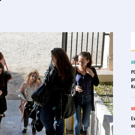
U
P
pr
Ku
H
Ev
o