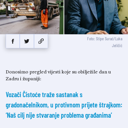
Foto: Stipe Surać/Luka
Jeličić
Donosimo pregled vijesti koje su obilježile dan u
Zadru i županiji:
Vozači Čistoće traže sastanak s
gradonačelnikom, u protivnom prijete štrajkom:
‘Naš cilj nije stvaranje problema građanima’