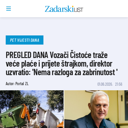
PET VIJESTI DANA
PREGLED DANA Vozači Čistoće traže
veće plaće i prijete štrajkom, direktor
uzvratio: 'Nema razloga za zabrinutost '
Autor: Portal ZL
01.06.2026.
21:56