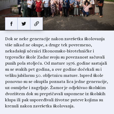
Dok se neke generacije nakon završetka školovanja
više nikad ne okupe, a druge tek povremeno,
nekadašnji učenici Ekonomsko-birotehničke i
trgovačke škole Zadar svoju su povezanost sačuvali
punih pola stoljeća. Od mature 1976. godine sastajali
su se svakih pet godina, a ove godine dočekali su i
veliku jubilarnu 50. obljetnicu mature. Ispred škole
ponovno su se okupila poznata lica jedne generacije,
uz osmijehe i zagrljaje. Žamor je odjekivao školskim
dvorištem dok su prepričavali uspomene iz školskih
klupa ili pak uspoređivali životne puteve kojima su
krenuli nakon završetka školovanja.