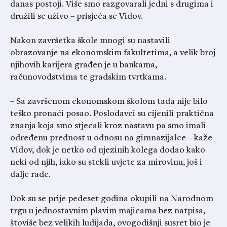
danas postoji. Više smo razgovarali jedni s drugima i
družili se uživo – prisjeća se Vidov.
Nakon završetka škole mnogi su nastavili
obrazovanje na ekonomskim fakultetima, a velik broj
njihovih karijera građen je u bankama,
računovodstvima te gradskim tvrtkama.
– Sa završenom ekonomskom školom tada nije bilo
teško pronaći posao. Poslodavci su cijenili praktična
znanja koja smo stjecali kroz nastavu pa smo imali
određenu prednost u odnosu na gimnazijalce – kaže
Vidov, dok je netko od njezinih kolega dodao kako
neki od njih, iako su stekli uvjete za mirovinu, još i
dalje rade.
Dok su se prije pedeset godina okupili na Narodnom
trgu u jednostavnim plavim majicama bez natpisa,
štoviše bez velikih ludijada, ovogodišnji susret bio je