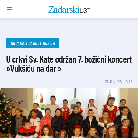
DOČARALI RADOST BOŽIĆA
U crkvi Sv. Kate održan 7. božićni koncert
»Vukšiću na dar »
29.12.2022.
14:37