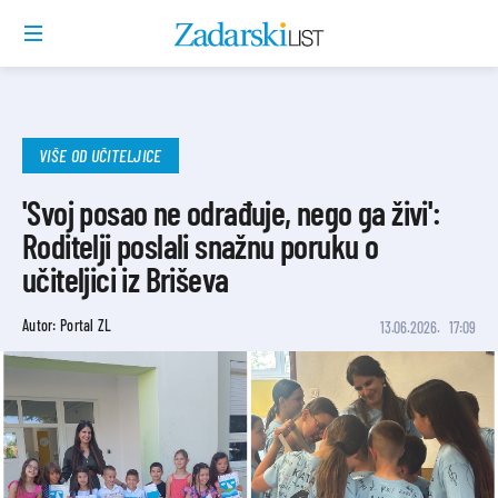
VIŠE OD UČITELJICE
'Svoj posao ne odrađuje, nego ga živi':
Roditelji poslali snažnu poruku o
učiteljici iz Briševa
Autor: Portal ZL
13.06.2026.
17:09