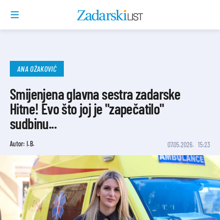
ANA OŽAKOVIĆ
Smijenjena glavna sestra zadarske
Hitne! Evo što joj je "zapečatilo"
sudbinu...
Autor: I.B.
07.05.2026.
15:23