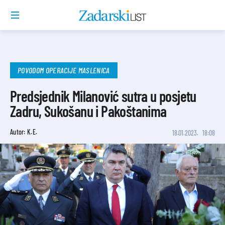
POVODOM OPERACIJE MASLENICA
Predsjednik Milanović sutra u posjetu
Zadru, Sukošanu i Pakoštanima
Autor: K.E.
18.01.2023.
18:08