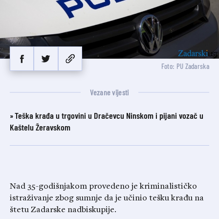
Foto: PU Zadarska
Vezane vijesti
Teška krađa u trgovini u Dračevcu Ninskom i pijani vozač u
Kaštelu Žeravskom
Nad 35-godišnjakom provedeno je kriminalističko
istraživanje zbog sumnje da je učinio tešku krađu na
štetu Zadarske nadbiskupije.