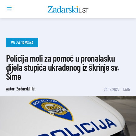
PU ZADARSKA
Policija moli za pomoć u pronalasku
dijela stupića ukradenog iz škrinje sv.
Šime
Autor: Zadarski list
23.12.2022.
13:15