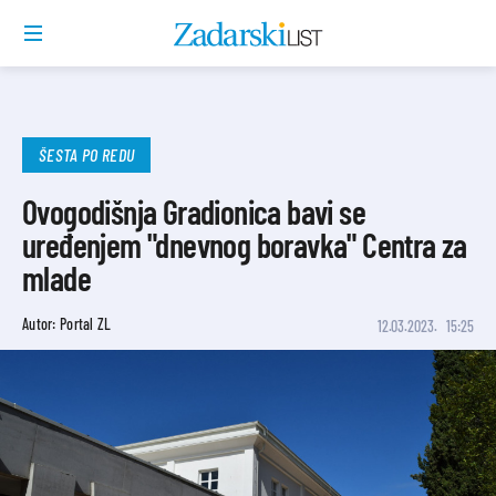
ŠESTA PO REDU
Ovogodišnja Gradionica bavi se
uređenjem "dnevnog boravka" Centra za
mlade
Autor: Portal ZL
12.03.2023.
15:25